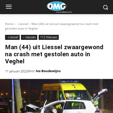
Home
- Liessel
Man (44) uit Liessel zwaargewond na crash met
gestolen auto in Veghel
- Liessel
-- nieuws
112 Nieuws
Man (44) uit Liessel zwaargewond
na crash met gestolen auto in
Veghel
door
Ivo Boudewijns
11 januari 2022