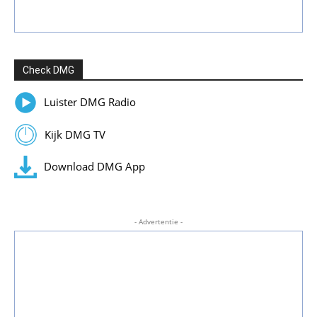
Check DMG
Luister DMG Radio
Kijk DMG TV
Download DMG App
- Advertentie -