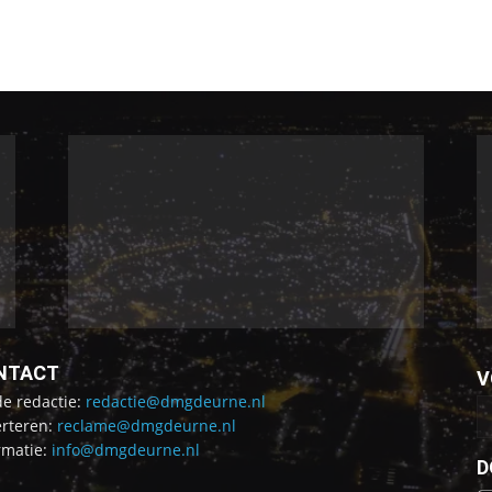
NTACT
V
de redactie:
redactie@dmgdeurne.nl
rteren:
reclame@dmgdeurne.nl
rmatie:
info@dmgdeurne.nl
D