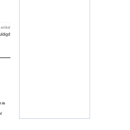
artikel
uldigd
 in
n’