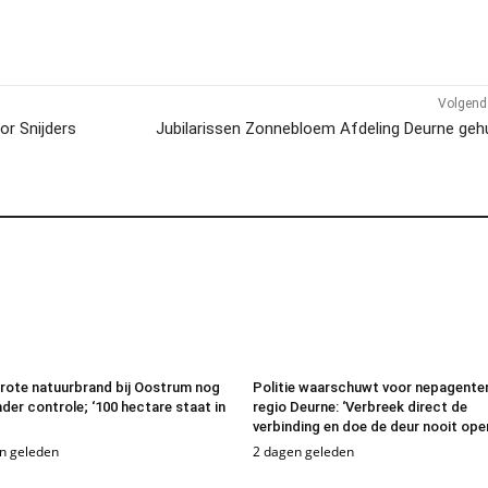
Volgend 
or Snijders
Jubilarissen Zonnebloem Afdeling Deurne geh
rote natuurbrand bij Oostrum nog
Politie waarschuwt voor nepagenten
nder controle; ‘100 hectare staat in
regio Deurne: ‘Verbreek direct de
verbinding en doe de deur nooit ope
n geleden
2 dagen geleden