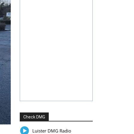
Check DMG
Luister DMG Radio