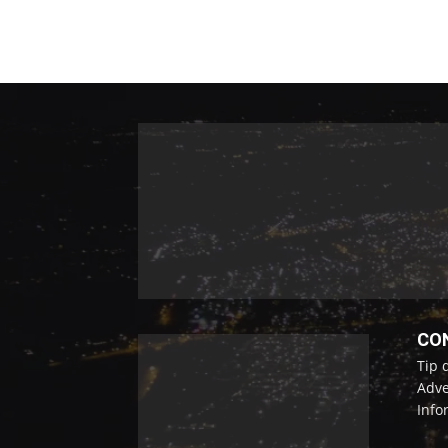
CO
Tip 
Adve
Info