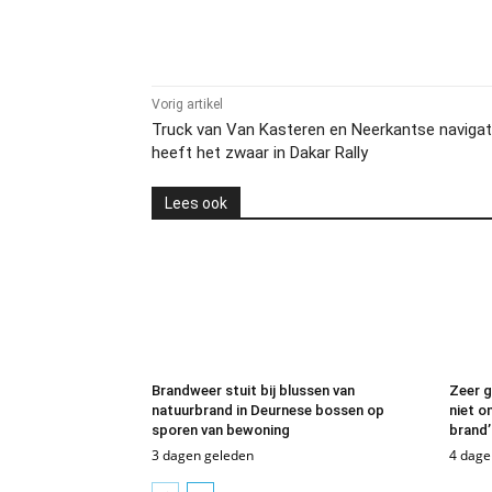
Delen
Vorig artikel
Truck van Van Kasteren en Neerkantse navigat
heeft het zwaar in Dakar Rally
Lees ook
Brandweer stuit bij blussen van
Zeer g
natuurbrand in Deurnese bossen op
niet o
sporen van bewoning
brand’
3 dagen geleden
4 dage