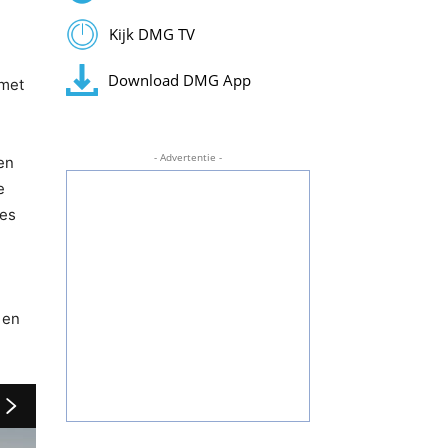
Kijk DMG TV
Download DMG App
 met
- Advertentie -
en
e
ies
 en