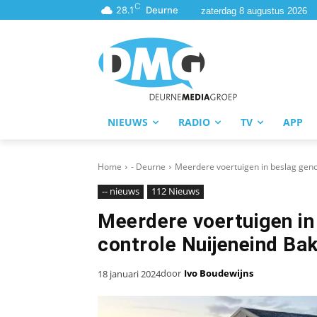
C
28.1
Deurne
zaterdag 8 augustus 2026
NIEUWS
RADIO
TV
APP
Home
- Deurne
Meerdere voertuigen in beslag geno
-- nieuws
112 Nieuws
Meerdere voertuigen in
controle Nuijeneind Bak
door
Ivo Boudewijns
18 januari 2024