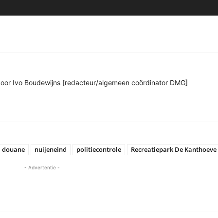
n door Ivo Boudewijns [redacteur/algemeen coördinator DMG]
douane
nuijeneind
politiecontrole
Recreatiepark De Kanthoeve
- Advertentie -