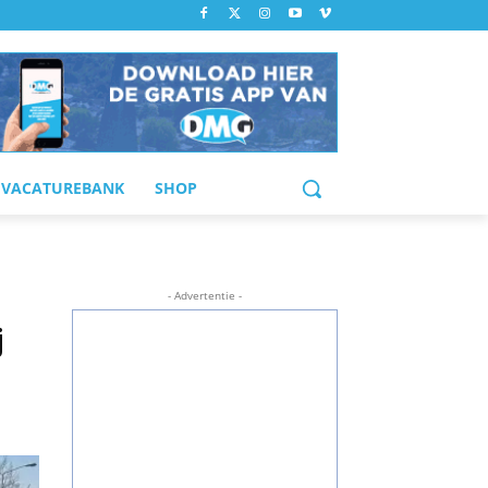
VACATUREBANK
SHOP
- Advertentie -
j