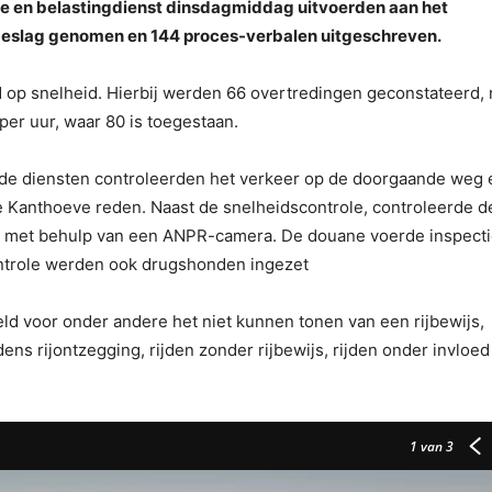
uane en belastingdienst dinsdagmiddag uitvoerden aan het
in beslag genomen en 144 proces-verbalen uitgeschreven.
op snelheid. Hierbij werden 66 overtredingen geconstateerd,
per uur, waar 80 is toegestaan.
ende diensten controleerden het verkeer op de doorgaande weg 
e Kanthoeve reden. Naast de snelheidscontrole, controleerde d
n met behulp van een ANPR-camera. De douane voerde inspect
controle werden ook drugshonden ingezet
d voor onder andere het niet kunnen tonen van een rijbewijs,
jdens rijontzegging, rijden zonder rijbewijs, rijden onder invloed
1
van 3