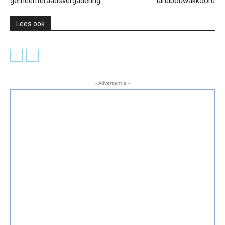
gemeenteraadsvergadering
landbouwakkoord
Lees ook
- Advertentie -