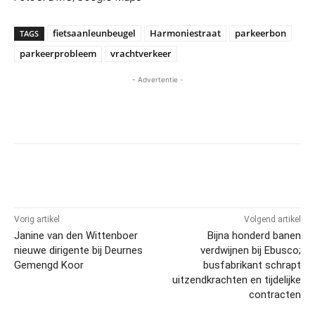
fietsaanleunbeugel
Harmoniestraat
parkeerbon
TAGS
parkeerprobleem
vrachtverkeer
- Advertentie -
Vorig artikel
Volgend artikel
Janine van den Wittenboer
Bijna honderd banen
nieuwe dirigente bij Deurnes
verdwijnen bij Ebusco;
Gemengd Koor
busfabrikant schrapt
uitzendkrachten en tijdelijke
contracten