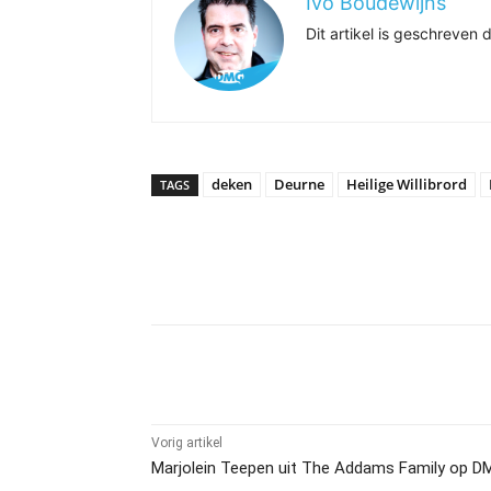
Ivo Boudewijns
Dit artikel is geschreve
deken
Deurne
Heilige Willibrord
TAGS
Delen
Vorig artikel
Marjolein Teepen uit The Addams Family op D