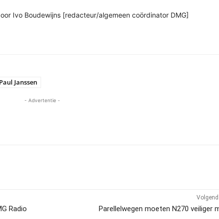
n door Ivo Boudewijns [redacteur/algemeen coördinator DMG]
Paul Janssen
- Advertentie -
Volgend 
MG Radio
Parellelwegen moeten N270 veiliger