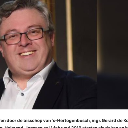
ren door de bisschop van ‘s-Hertogenbosch, mgr. Gerard de Ko
Helmond. Janssen zal 1 februari 2019 starten als deken en bl