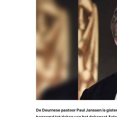
De Deurnese pastoor Paul Janssen is giste
benoemd tot deken van het dekenaat Asten-