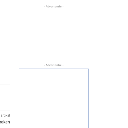
- Advertentie -
- Advertentie -
artikel
 maken