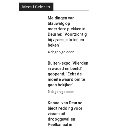
Meest Gelezen
Meldingen van
blauwalg op
meerdere plekken in
Deurne; ´Voorzichtig
bij vijvers, sloten en
beken’
4 dagen geleden
Buiten-expo ‘Vlierden
in woord en beeld’
geopend; ‘Echt de
moeite waard om te
gaan bekijken’
6 dagen geleden
Kanaal van Deurne
biedt redding voor
vissen uit
drooggevallen
Peelkanaal in