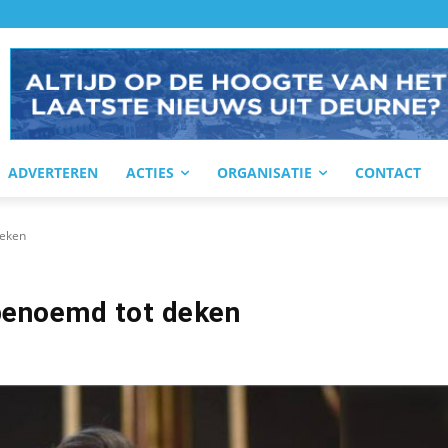
ADVERTEREN
ACTIES
ORGANISATIE
CONTACT
deken
benoemd tot deken