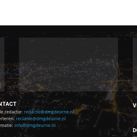
NTACT
V
de redactie:
redactie@dmgdeurne.nl
rteren:
reclame@dmgdeurne.nl
rmatie:
info@dmgdeurne.nl
D