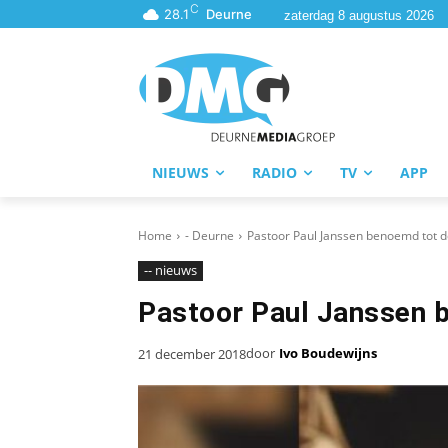
C
28.1
Deurne
zaterdag 8 augustus 2026
NIEUWS
RADIO
TV
APP
Home
- Deurne
Pastoor Paul Janssen benoemd tot 
-- nieuws
Pastoor Paul Janssen 
door
Ivo Boudewijns
21 december 2018