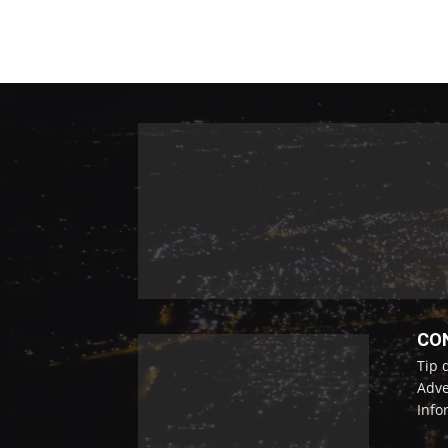
CO
Tip 
Adve
Info