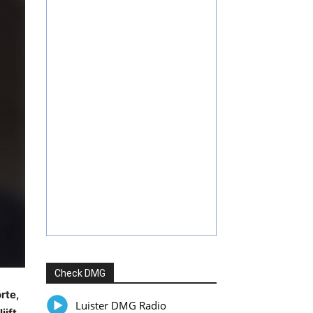
Check DMG
rte,
Luister DMG Radio
ijft