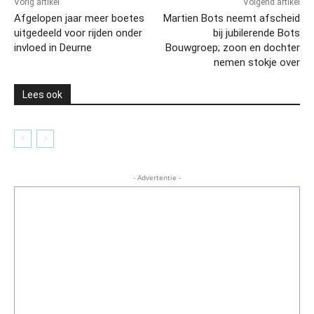
Vorig artikel
Volgend artikel
Afgelopen jaar meer boetes
Martien Bots neemt afscheid
uitgedeeld voor rijden onder
bij jubilerende Bots
invloed in Deurne
Bouwgroep; zoon en dochter
nemen stokje over
Lees ook
- Advertentie -