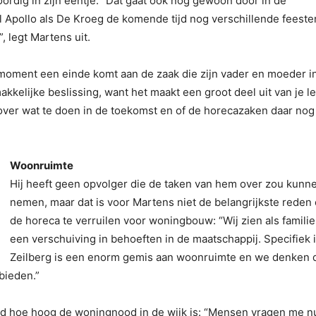
ordig in zijn eentje. “Dat gaat ook nog gewoon door in de
l Apollo als De Kroeg de komende tijd nog verschillende feeste
legt Martens uit.
 moment een einde komt aan de zaak die zijn vader en moeder i
kkelijke beslissing, want het maakt een groot deel uit van je l
 over wat te doen in de toekomst en of de horecazaken daar nog
Woonruimte
Hij heeft geen opvolger die de taken van hem over zou kunn
nemen, maar dat is voor Martens niet de belangrijkste reden
de horeca te verruilen voor woningbouw: “Wij zien als famili
een verschuiving in behoeften in de maatschappij. Specifiek 
Zeilberg is een enorm gemis aan woonruimte en we denken 
bieden.”
ed hoe hoog de woningnood in de wijk is: “Mensen vragen me nu