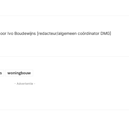
n door Ivo Boudewijns [redacteur/algemeen coördinator DMG]
s
woningbouw
- Advertentie -