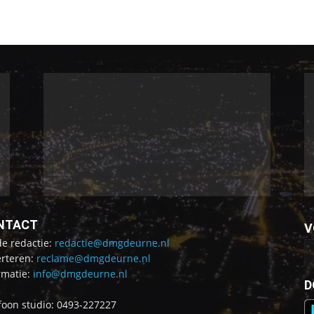
NTACT
V
de redactie:
redactie@dmgdeurne.nl
rteren:
reclame@dmgdeurne.nl
rmatie:
info@dmgdeurne.nl
D
foon studio: 0493-227227