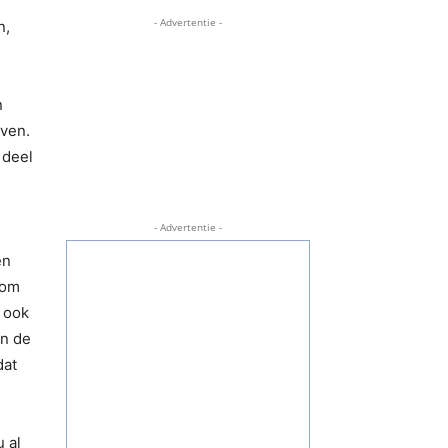
- Advertentie -
n,
n
even.
 deel
- Advertentie -
en
 om
e ook
in de
dat
 al