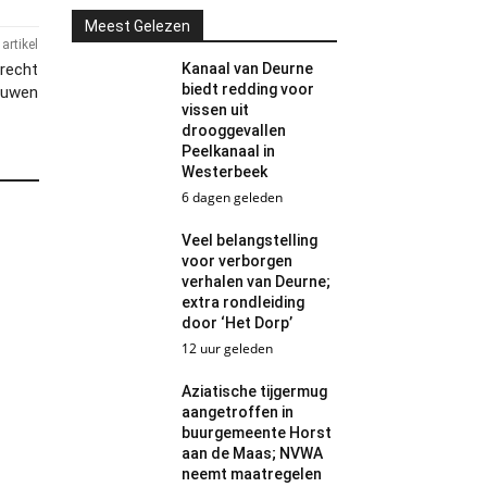
Meest Gelezen
artikel
trecht
Kanaal van Deurne
biedt redding voor
ouwen
vissen uit
drooggevallen
Peelkanaal in
Westerbeek
6 dagen geleden
Veel belangstelling
voor verborgen
verhalen van Deurne;
extra rondleiding
door ‘Het Dorp’
12 uur geleden
Aziatische tijgermug
aangetroffen in
buurgemeente Horst
aan de Maas; NVWA
neemt maatregelen