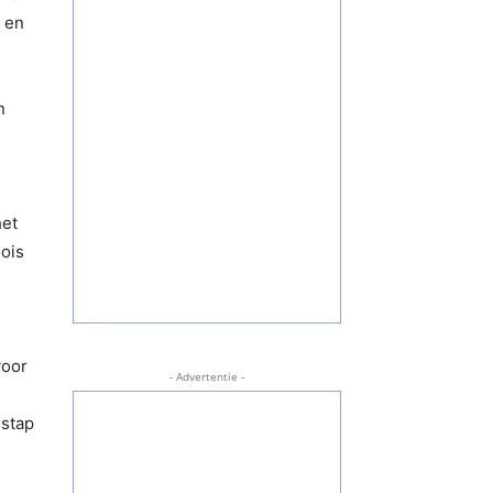
t en
n
het
ois
voor
- Advertentie -
 stap