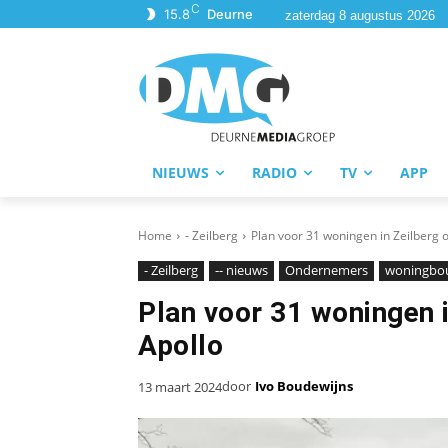
C
15.8
Deurne
zaterdag 8 augustus 2026
NIEUWS
RADIO
TV
APP
Home
- Zeilberg
Plan voor 31 woningen in Zeilberg 
- Zeilberg
-- nieuws
Ondernemers
woningbo
Plan voor 31 woningen i
Apollo
door
Ivo Boudewijns
13 maart 2024