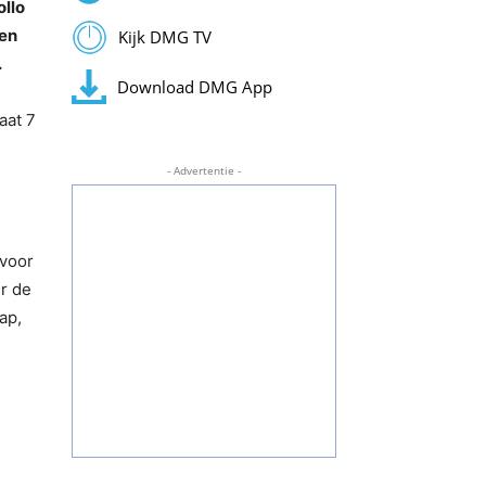
ollo
ten
Kijk DMG TV
.
Download DMG App
aat 7
- Advertentie -
 voor
r de
ap,