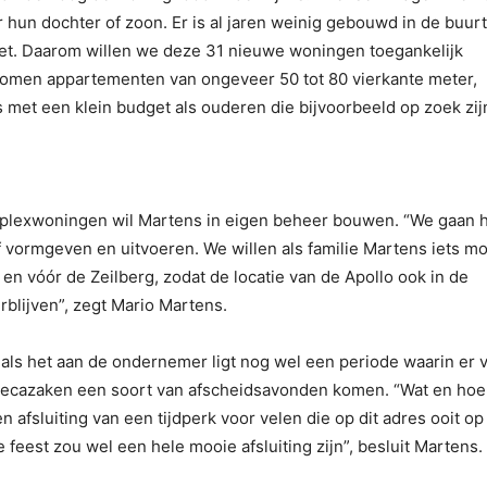
r hun dochter of zoon. Er is al jaren weinig gebouwd in de buur
et. Daarom willen we deze 31 nieuwe woningen toegankelijk
omen appartementen van ongeveer 50 tot 80 vierkante meter,
s met een klein budget als ouderen die bijvoorbeeld op zoek zij
plexwoningen wil Martens in eigen beheer bouwen. “We gaan 
vormgeven en uitvoeren. We willen als familie Martens iets mo
en vóór de Zeilberg, zodat de locatie van de Apollo ook in de
blijven”, zegt Mario Martens.
als het aan de ondernemer ligt nog wel een periode waarin er 
recazaken een soort van afscheidsavonden komen. “Wat en hoe
n afsluiting van een tijdperk voor velen die op dit adres ooit op
e feest zou wel een hele mooie afsluiting zijn”, besluit Martens.