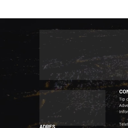
CO
Tip 
Adve
Info
Tele
ADRES