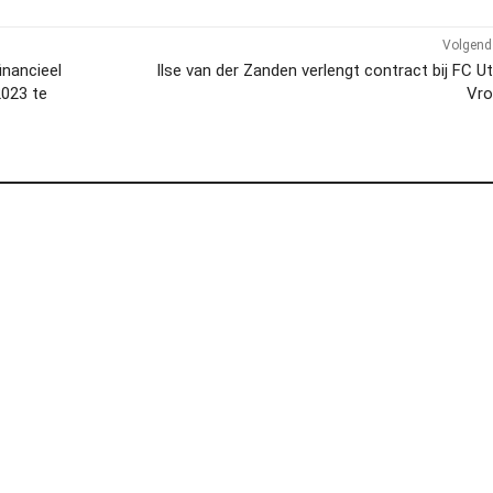
Volgend 
inancieel
Ilse van der Zanden verlengt contract bij FC U
2023 te
Vr