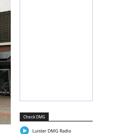
Check DMG
Luister DMG Radio