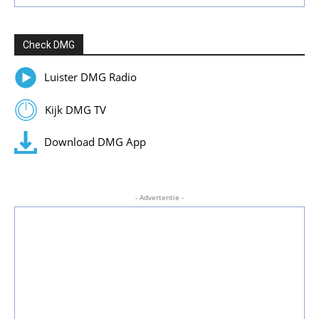
Check DMG
Luister DMG Radio
Kijk DMG TV
Download DMG App
- Advertentie -