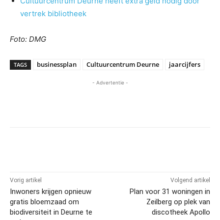
Cultuurcentrum Deurne heeft extra geld nodig door
vertrek bibliotheek
Foto: DMG
businessplan
Cultuurcentrum Deurne
jaarcijfers
TAGS
- Advertentie -
Vorig artikel
Volgend artikel
Inwoners krijgen opnieuw
Plan voor 31 woningen in
gratis bloemzaad om
Zeilberg op plek van
biodiversiteit in Deurne te
discotheek Apollo