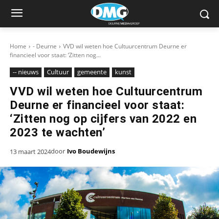
Home
- Deurne
VVD wil weten hoe Cultuurcentrum Deurne er
financieel voor staat: ‘Zitten nog...
-- nieuws
Cultuur
gemeente
kunst
VVD wil weten hoe Cultuurcentrum
Deurne er financieel voor staat:
‘Zitten nog op cijfers van 2022 en
2023 te wachten’
door
Ivo Boudewijns
13 maart 2024