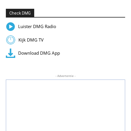
Check DMG
Luister DMG Radio
Kijk DMG TV
Download DMG App
- Advertentie -