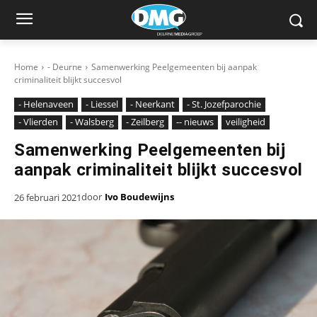
Home
- Deurne
Samenwerking Peelgemeenten bij aanpak
criminaliteit blijkt succesvol
- Helenaveen
- Liessel
- Neerkant
- St. Jozefparochie
- Vlierden
- Walsberg
- Zeilberg
-- nieuws
veiligheid
Samenwerking Peelgemeenten bij
aanpak criminaliteit blijkt succesvol
door
Ivo Boudewijns
26 februari 2021