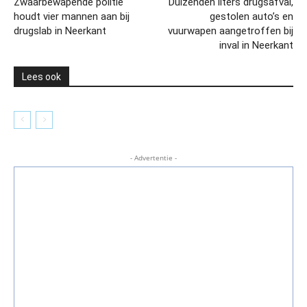
Zwaarbewapende politie
Duizenden liters drugsafval,
houdt vier mannen aan bij
gestolen auto’s en
drugslab in Neerkant
vuurwapen aangetroffen bij
inval in Neerkant
Lees ook
- Advertentie -