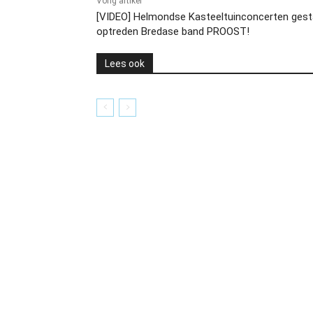
Vorig artikel
[VIDEO] Helmondse Kasteeltuinconcerten gest
optreden Bredase band PROOST!
Lees ook