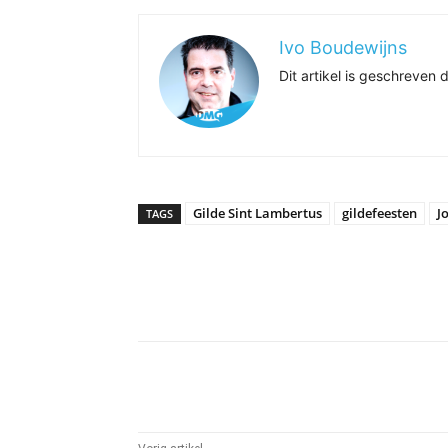
Ivo Boudewijns
Dit artikel is geschreve
Gilde Sint Lambertus
gildefeesten
J
TAGS
Delen