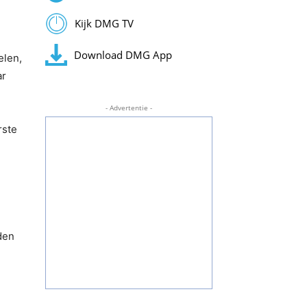
Kijk DMG TV
Download DMG App
elen,
ar
- Advertentie -
rste
den