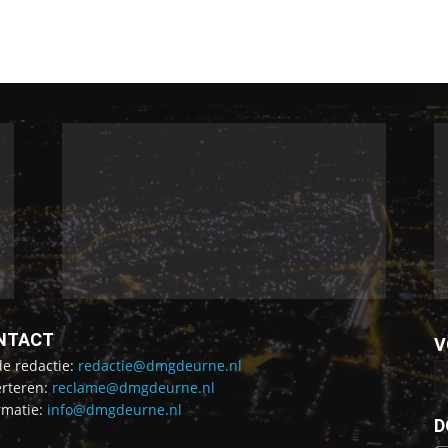
NTACT
V
de redactie:
redactie@dmgdeurne.nl
rteren:
reclame@dmgdeurne.nl
rmatie:
info@dmgdeurne.nl
D