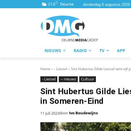
C
21.6
Deurne
donderdag 6 augustus 2026
NIEUWS
RADIO
TV
APP
Home
- Liessel
Sint Hubertus Gilde Liessel wint vijf 
- Liessel
-- nieuws
Cultuur
Sint Hubertus Gilde Lies
in Someren-Eind
door
Ivo Boudewijns
11 juli 2023