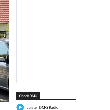
Check DMG
Luister DMG Radio