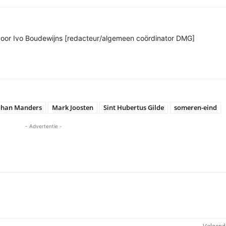
n door Ivo Boudewijns [redacteur/algemeen coördinator DMG]
ohan Manders
Mark Joosten
Sint Hubertus Gilde
someren-eind
- Advertentie -