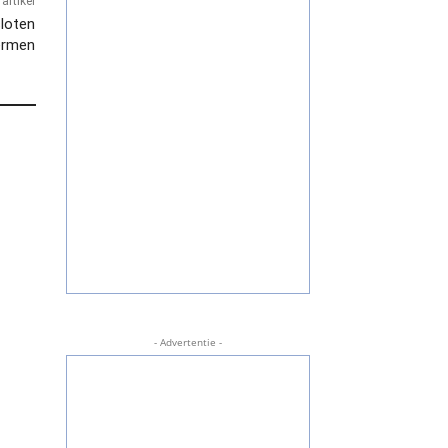
artikel
loten
ermen
- Advertentie -