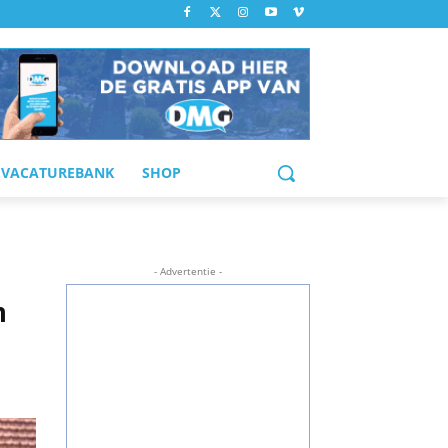
VACATUREBANK
SHOP
- Advertentie -
n