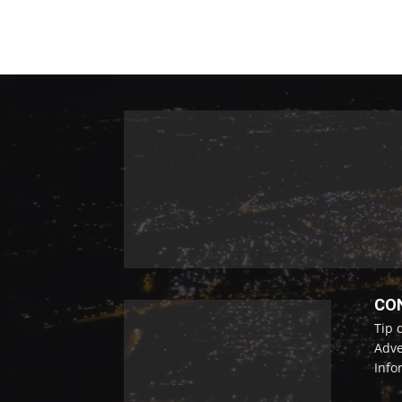
CO
Tip 
Adve
Info