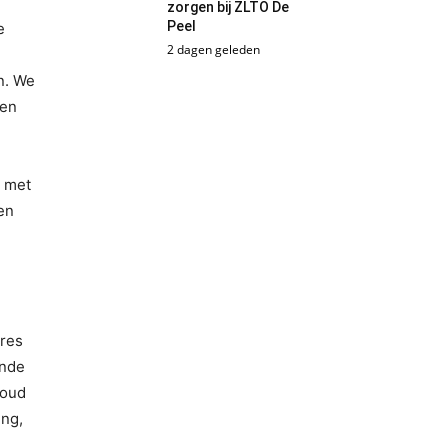
zorgen bij ZLTO De
Peel
e
2 dagen geleden
n. We
ren
n met
en
ires
ende
houd
ing,