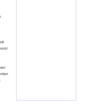
e
ook
 voor
geen
enten
u