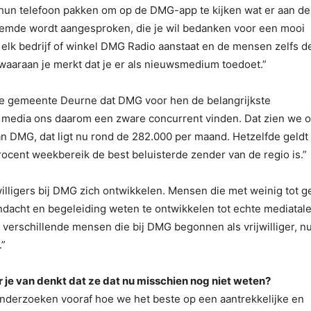
hun telefoon pakken om op de DMG-app te kijken wat er aan de
vreemde wordt aangesproken, die je wil bedanken voor een mooi
ij elk bedrijf of winkel DMG Radio aanstaat en de mensen zelfs d
 waaraan je merkt dat je er als nieuwsmedium toedoet.”
e gemeente Deurne dat DMG voor hen de belangrijkste
e media ons daarom een zware concurrent vinden. Dat zien we 
an DMG, dat ligt nu rond de 282.000 per maand. Hetzelfde geldt
rocent weekbereik de best beluisterde zender van de regio is.”
jwilligers bij DMG zich ontwikkelen. Mensen die met weinig tot 
dacht en begeleiding weten te ontwikkelen tot echte mediatal
l verschillende mensen die bij DMG begonnen als vrijwilliger, n
.”
e van denkt dat ze dat nu misschien nog niet weten?
nderzoeken vooraf hoe we het beste op een aantrekkelijke en