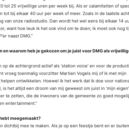
 tot 25 vrijwillige uren per week bij. Als er calamiteiten of spe
tot bij elkaar 40 uur per week of meer. Zoals in de laatste ach
van onze radiostudio. Dan wordt het wel eens bij elkaar 14 u
oor, want hoe leuk ik het ook vind om te doen; ik moet ook nog ti
P’er naast DMG.”
en waarom heb je gekozen om je juist voor DMG als vrijwillige
n op de achtergrond actief als ‘station voice’ en voor de product
vroeg toenmalig voorzitter Martien Vogels mij of ik met mijn
elpen ontwikkelen. Hoewel ik het werk dat ik doe voor nation
, is het altijd een droom van mij geweest om juist in ‘mijn eigen’
r te zetten, die de inwoners van de gemeente zo goed mogeli
en entertainment.”
toe hebt meegemaakt?
 dichtbij mee te maken. Als je op een feestje bent en er buite