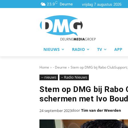
C
23.9
Deurne
vrijdag 7 augustus 2026
NIEUWS
RADIO
TV
APP
Home
- Deurne
Stem op DMG bij Rabo ClubSupport; 
-- nieuws
– Radio Nieuws
Stem op DMG bij Rabo C
schermen met Ivo Boud
door
Tim van der Weerden
24 september 2023