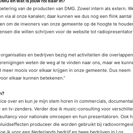
DMG en wat is jouw rol daar in?
betering van de producten van DMG. Zowel intern als extern. W
n via al onze kanalen; daar kunnen we dus nog een flink aantal
nden om de inwoners van onze gemeente op de hoogte te houde
n mensen die willen schrijven voor de website tot radiopresentato
organisaties en bedrijven bezig met activiteiten die overlappe
erenigingen weten de weg al te vinden naar ons, maar we kunn
l meer moois voor elkaar krijgen in onze gemeente. Dus neem
 voor elkaar kunnen betekenen.”
n?
oice over en kun je mijn stem horen in commercials, documenta
- en tv-zenders. Verder doe ik music-consulting voor verschill
onsultancy voor nationale omroepen en hun presentatoren. Ook 
geluidseffecten produceer die worden gebruikt bij radiovormgev
 doe ik voor een Nederlands bedrijf en twee bedrijven in Los