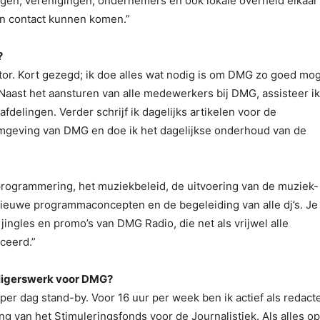
ingen, verenigingen, ondernemers en ook lokale overheid elkaar
 in contact kunnen komen.”
?
ator. Kort gezegd; ik doe alles wat nodig is om DMG zo goed mog
. Naast het aansturen van alle medewerkers bij DMG, assisteer ik
delingen. Verder schrijf ik dagelijks artikelen voor de
rmgeving van DMG en doe ik het dagelijkse onderhoud van de
programmering, het muziekbeleid, de uitvoering van de muziek-
nieuwe programmaconcepten en de begeleiding van alle dj’s. Je
e jingles en promo’s van DMG Radio, die net als vrijwel alle
ceerd.”
illigerswerk voor DMG?
 per dag stand-by. Voor 16 uur per week ben ik actief als redact
ng van het Stimuleringsfonds voor de Journalistiek. Als alles op