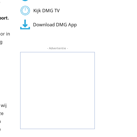
e
Kijk DMG TV
ort.
Download DMG App
or in
ag
- Advertentie -
 wij
ze
n
e