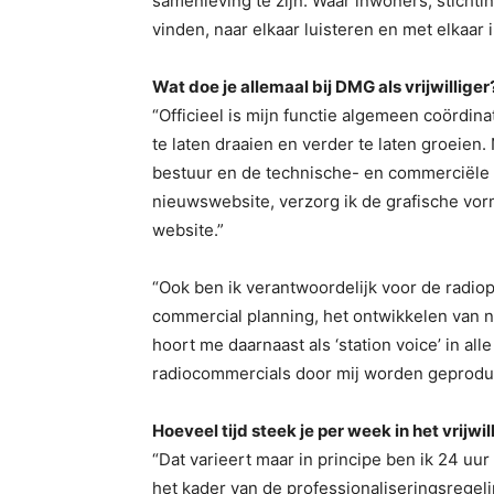
samenleving te zijn. Waar inwoners, sticht
vinden, naar elkaar luisteren en met elkaar
Wat doe je allemaal bij DMG als vrijwilliger
“Officieel is mijn functie algemeen coördin
te laten draaien en verder te laten groeien
bestuur en de technische- en commerciële af
nieuwswebsite, verzorg ik de grafische vo
website.”
“Ook ben ik verantwoordelijk voor de radio
commercial planning, het ontwikkelen van 
hoort me daarnaast als ‘station voice’ in all
radiocommercials door mij worden geprodu
Hoeveel tijd steek je per week in het vrijw
“Dat varieert maar in principe ben ik 24 uur
het kader van de professionaliseringsregeli