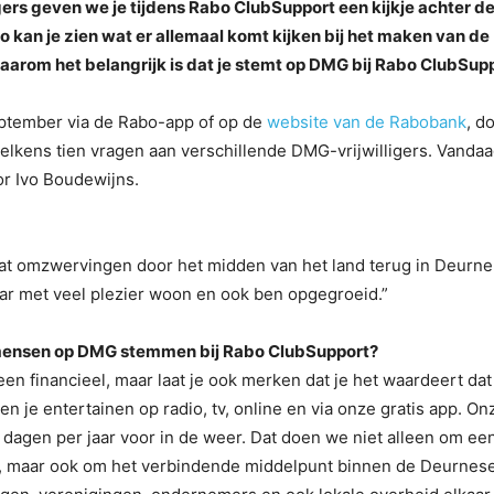
gers geven we je tijdens Rabo ClubSupport een kijkje achter d
o kan je zien wat er allemaal komt kijken bij het maken van de
aarom het belangrijk is dat je stemt op DMG bij Rabo ClubSupp
ptember via de Rabo-app of op de
website van de Rabobank
,
do
elkens tien vragen aan verschillende DMG-vrijwilligers. Vanda
r Ivo Boudewijns.
wat omzwervingen door het midden van het land terug in Deurne
aar met veel plezier woon en ook ben opgegroeid.”
t mensen op DMG stemmen bij Rabo ClubSupport?
en financieel, maar laat je ook merken dat je het waardeert dat
en je entertainen op radio, tv, online en via onze gratis app. On
65 dagen per jaar voor in de weer. Dat doen we niet alleen om ee
n, maar ook om het verbindende middelpunt binnen de Deurnes