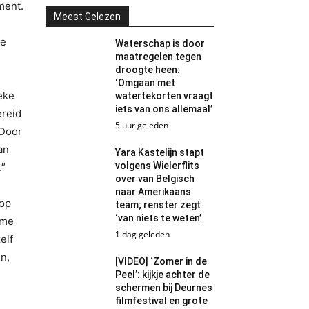
ment.
Meest Gelezen
ze
Waterschap is door
maatregelen tegen
droogte heen:
‘Omgaan met
eke
watertekorten vraagt
iets van ons allemaal’
ereid
5 uur geleden
 Door
an
Yara Kastelijn stapt
volgens Wielerflits
.”
over van Belgisch
naar Amerikaans
 op
team; renster zegt
‘van niets te weten’
ame
1 dag geleden
elf
n,
[VIDEO] ‘Zomer in de
Peel’: kijkje achter de
schermen bij Deurnes
filmfestival en grote