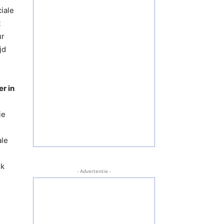
ciale
t
ur
jd
r in
ie
ale
jk
- Advertentie -
n