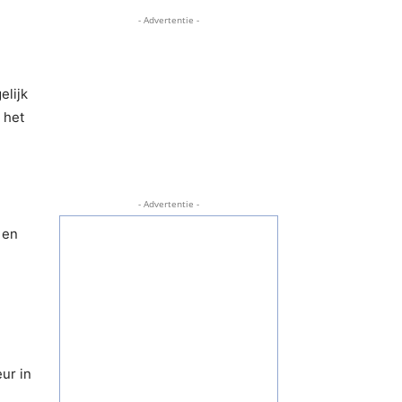
- Advertentie -
elijk
 het
- Advertentie -
 en
eur in