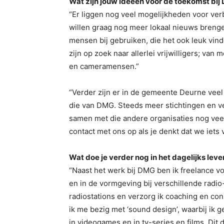
Wat zijn jouw ideeën voor de toekomst bij 
“Er liggen nog veel mogelijkheden voor ver
willen graag nog meer lokaal nieuws brenge
mensen bij gebruiken, die het ook leuk vi
zijn op zoek naar allerlei vrijwilligers; va
en cameramensen.”
“Verder zijn er in de gemeente Deurne veel 
die van DMG. Steeds meer stichtingen en v
samen met die andere organisaties nog vee
contact met ons op als je denkt dat we iets
Wat doe je verder nog in het dagelijks leve
“Naast het werk bij DMG ben ik freelance v
en in de vormgeving bij verschillende radio
radiostations en verzorg ik coaching en c
ik me bezig met ‘sound design’, waarbij ik 
in videogames en in tv-series en films. Dit