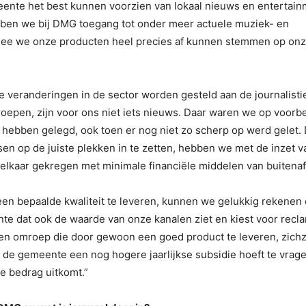
ente het best kunnen voorzien van lokaal nieuws en entertain
ben we bij DMG toegang tot onder meer actuele muziek- en
ee we onze producten heel precies af kunnen stemmen op on
e veranderingen in de sector worden gesteld aan de journalisti
roepen, zijn voor ons niet iets nieuws. Daar waren we op voorb
og hebben gelegd, ook toen er nog niet zo scherp op werd gelet.
sen op de juiste plekken in te zetten, hebben we met de inzet v
 elkaar gekregen met minimale financiële middelen van buitenaf
 een bepaalde kwaliteit te leveren, kunnen we gelukkig rekenen
te dat ook de waarde van onze kanalen ziet en kiest voor recl
n omroep die door gewoon een goed product te leveren, zichz
an de gemeente een nog hogere jaarlijkse subsidie hoeft te vrage
e bedrag uitkomt.”