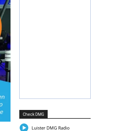
Check DMG
Luister DMG Radio