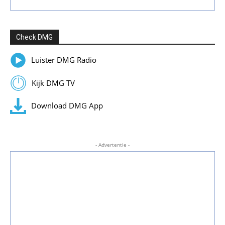
Check DMG
Luister DMG Radio
Kijk DMG TV
Download DMG App
- Advertentie -