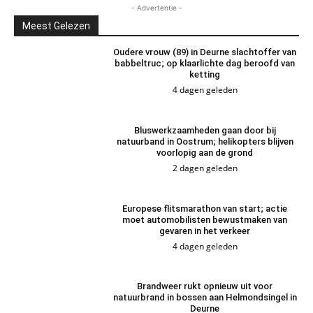
- Advertentie -
Meest Gelezen
Oudere vrouw (89) in Deurne slachtoffer van
babbeltruc; op klaarlichte dag beroofd van
ketting
4 dagen geleden
Bluswerkzaamheden gaan door bij
natuurband in Oostrum; helikopters blijven
voorlopig aan de grond
2 dagen geleden
Europese flitsmarathon van start; actie
moet automobilisten bewustmaken van
gevaren in het verkeer
4 dagen geleden
Brandweer rukt opnieuw uit voor
natuurbrand in bossen aan Helmondsingel in
Deurne