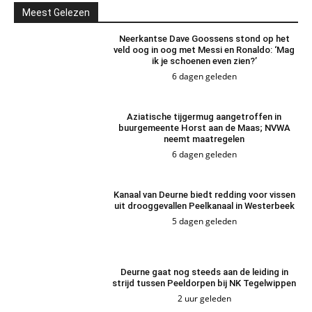
Meest Gelezen
Neerkantse Dave Goossens stond op het
veld oog in oog met Messi en Ronaldo: ‘Mag
ik je schoenen even zien?’
6 dagen geleden
Aziatische tijgermug aangetroffen in
buurgemeente Horst aan de Maas; NVWA
neemt maatregelen
6 dagen geleden
Kanaal van Deurne biedt redding voor vissen
uit drooggevallen Peelkanaal in Westerbeek
5 dagen geleden
Deurne gaat nog steeds aan de leiding in
strijd tussen Peeldorpen bij NK Tegelwippen
2 uur geleden