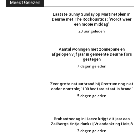
Meest Gelezen
Laatste Sunny Sunday op Martinetplein in
Deurne met The Rockoustics; ‘Wordt weer
een mooie middag’
23 uur geleden
Aantal woningen met zonnepanelen
afgelopen vijf jaar in gemeente Deurne fors
gestegen
7 dagen geleden
Zeer grote natuurbrand bij Oostrum nog niet
onder controle; ‘100 hectare staat in brand’
5 dagen geleden
Brabantsedag in Heeze krijgt dit jaar een
Zeilbergs tintje dankzij Vriendenkring Haisjô
3 dagen geleden