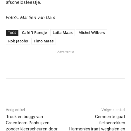
afscheidsfeestje.
Foto’s: Martien van Dam
Café ’t Pandje
Laila Maas
Michel Wilbers
TAGS
Rob Jacobs
Timo Maas
- Advertentie -
Vorig artikel
Volgend artikel
Truck en buggy van
Gemeente gaat
Greenteam Panhuijzen
fietsenrekken
zonder kleerscheuren door
Harmoniestraat weghalen en