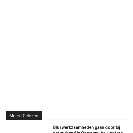
Meest Gelezen
Bluswerkzaamheden gaan door bij
natuurband in Oostrum; helikopters