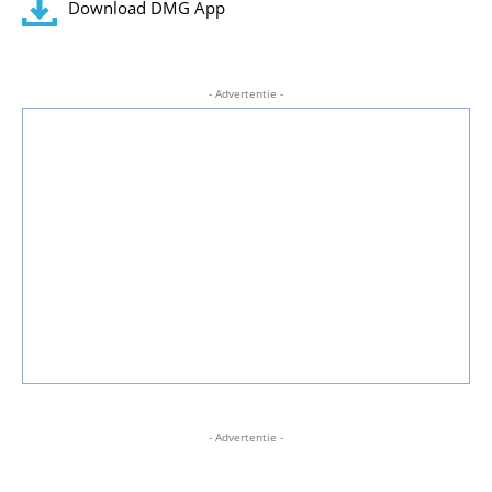
Download DMG App
- Advertentie -
- Advertentie -