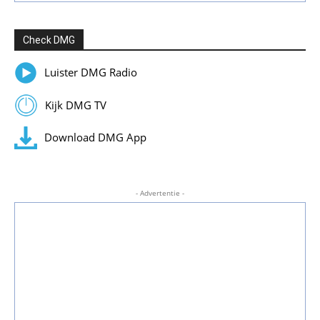
Check DMG
Luister DMG Radio
Kijk DMG TV
Download DMG App
- Advertentie -