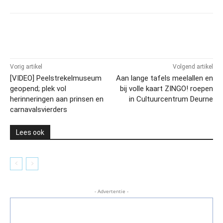
Vorig artikel
Volgend artikel
[VIDEO] Peelstrekelmuseum
Aan lange tafels meelallen en
geopend; plek vol
bij volle kaart ZINGO! roepen
herinneringen aan prinsen en
in Cultuurcentrum Deurne
carnavalsvierders
Lees ook
- Advertentie -