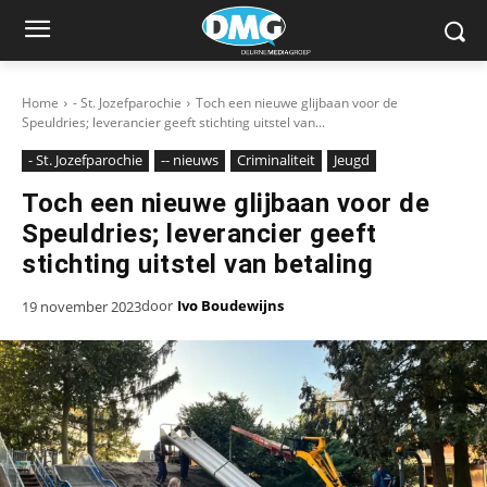
Home
- St. Jozefparochie
Toch een nieuwe glijbaan voor de
Speuldries; leverancier geeft stichting uitstel van...
- St. Jozefparochie
-- nieuws
Criminaliteit
Jeugd
Toch een nieuwe glijbaan voor de
Speuldries; leverancier geeft
stichting uitstel van betaling
door
Ivo Boudewijns
19 november 2023