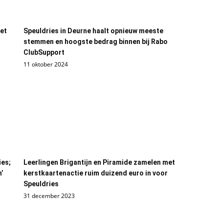
iet
Speuldries in Deurne haalt opnieuw meeste
stemmen en hoogste bedrag binnen bij Rabo
ClubSupport
11 oktober 2024
ies;
Leerlingen Brigantijn en Piramide zamelen met
n’
kerstkaartenactie ruim duizend euro in voor
Speuldries
31 december 2023