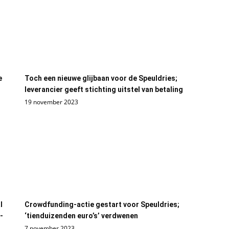
e
Toch een nieuwe glijbaan voor de Speuldries;
leverancier geeft stichting uitstel van betaling
19 november 2023
l
Crowdfunding-actie gestart voor Speuldries;
-
‘tienduizenden euro’s’ verdwenen
7 november 2023