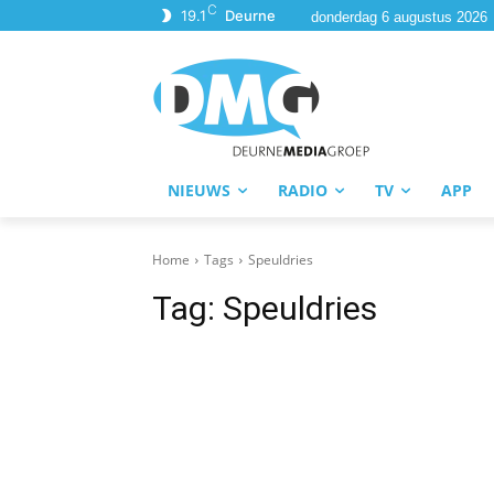
C
19.1
Deurne
donderdag 6 augustus 2026
NIEUWS
RADIO
TV
APP
Home
Tags
Speuldries
Tag:
Speuldries