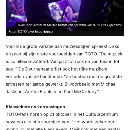
Twan Dirks achter de toetsen tijdens een optreden van TOTO Live Experience.
Foto: TOTO Live Experience
Vooral de grote variatie aan muziekstijlen spreekt Dirks
erg aan bij zijn grote voorbeelden van TOTO. “De muziek
is zo allesomvattend. Van jazz tot rock en van fusion tot
soul.” De Deurnenaar prijst ook het rijke muzikale
verleden van de bandleden. “Ze hebben met de grootste
artiesten ter aarde gewerkt. Bijvoorbeeld met Michael
Jackson, Aretha Franklin en Paul McCartney.”
Klassiekers en verrassingen
TOTO-fans horen op 21 oktober in het Cultuurcentrum
sowieso alle hits voorbijkomen. “Het wordt zeker een
avond vol met alle klassiekers. Máár ook met een aantal