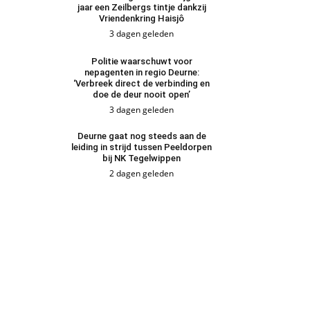
jaar een Zeilbergs tintje dankzij
Vriendenkring Haisjô
3 dagen geleden
Politie waarschuwt voor
nepagenten in regio Deurne:
‘Verbreek direct de verbinding en
doe de deur nooit open’
3 dagen geleden
Deurne gaat nog steeds aan de
leiding in strijd tussen Peeldorpen
bij NK Tegelwippen
2 dagen geleden