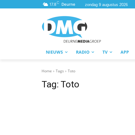
C
17.8
Deurne
zondag 9 augustus 2026
NIEUWS
RADIO
TV
APP
Home
Tags
Toto
Tag:
Toto