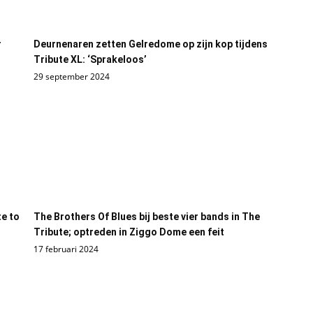
r
Deurnenaren zetten Gelredome op zijn kop tijdens
Tribute XL: ‘Sprakeloos’
29 september 2024
e to
The Brothers Of Blues bij beste vier bands in The
Tribute; optreden in Ziggo Dome een feit
17 februari 2024