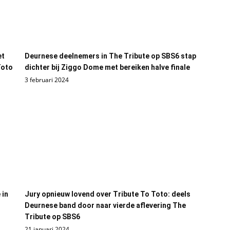
et
Deurnese deelnemers in The Tribute op SBS6 stap
Toto
dichter bij Ziggo Dome met bereiken halve finale
3 februari 2024
 in
Jury opnieuw lovend over Tribute To Toto: deels
Deurnese band door naar vierde aflevering The
Tribute op SBS6
21 januari 2024