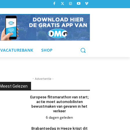
VACATUREBANK
SHOP
- Advertentie -
Meest Gelezen
Europese flitsmarathon van start;
actie moet automobilisten
bewustmaken van gevaren in het
verkeer
6 dagen geleden
Brabantsedag in Heeze krijgt dit