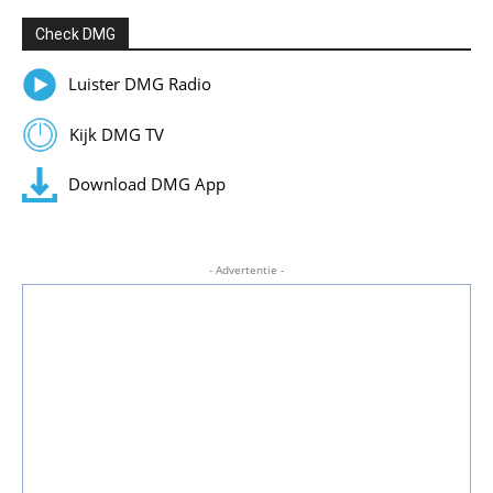
Check DMG
Luister DMG Radio
Kijk DMG TV
Download DMG App
- Advertentie -