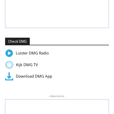
Check DMG
Luister DMG Radio
Kijk DMG TV
Download DMG App
- Advertentie -