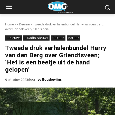
Home
- Deurne
Tweede druk verhalenbundel Harry van den Berg
over Griendtsveen; ‘Het is een...
-- nieuws
– Radio Nieuws
Cultuur
natuur
Tweede druk verhalenbundel Harry
van den Berg over Griendtsveen;
‘Het is een beetje uit de hand
gelopen’
door
Ivo Boudewijns
9 oktober 2023