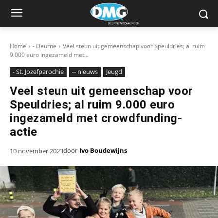
Home
- Deurne
Veel steun uit gemeenschap voor Speuldries; al ruim
9.000 euro ingezameld met...
- St. Jozefparochie
-- nieuws
Jeugd
Veel steun uit gemeenschap voor
Speuldries; al ruim 9.000 euro
ingezameld met crowdfunding-
actie
door
Ivo Boudewijns
10 november 2023