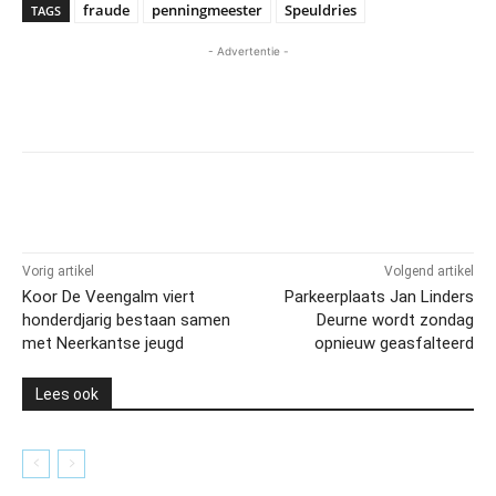
fraude
penningmeester
Speuldries
TAGS
- Advertentie -
Vorig artikel
Volgend artikel
Koor De Veengalm viert
Parkeerplaats Jan Linders
honderdjarig bestaan samen
Deurne wordt zondag
met Neerkantse jeugd
opnieuw geasfalteerd
Lees ook