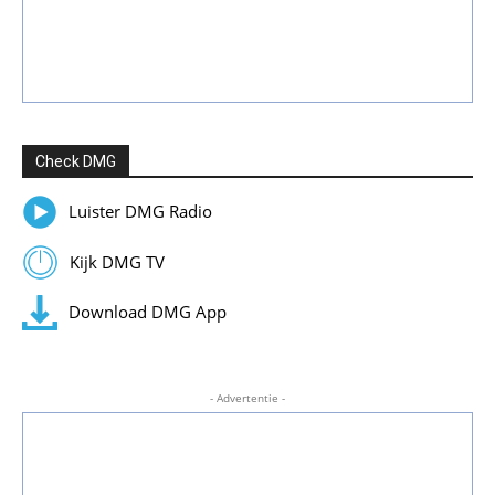
Check DMG
Luister DMG Radio
Kijk DMG TV
Download DMG App
- Advertentie -