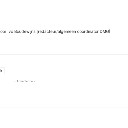
n door Ivo Boudewijns [redacteur/algemeen coördinator DMG]
ek
- Advertentie -