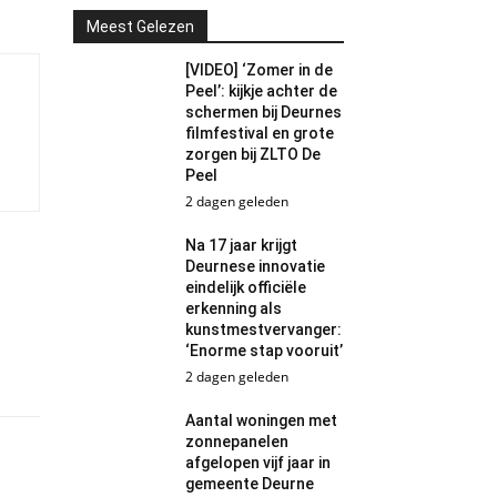
Meest Gelezen
[VIDEO] ‘Zomer in de
Peel’: kijkje achter de
schermen bij Deurnes
filmfestival en grote
zorgen bij ZLTO De
Peel
2 dagen geleden
Na 17 jaar krijgt
Deurnese innovatie
eindelijk officiële
erkenning als
kunstmestvervanger:
‘Enorme stap vooruit’
2 dagen geleden
Aantal woningen met
zonnepanelen
afgelopen vijf jaar in
gemeente Deurne