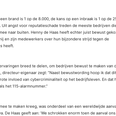
een brand is 1 op de 8.000, de kans op een inbraak is 1 op de 2
. Uit angst voor reputatieschade treden de meeste bedrijven die
mee naar buiten. Henny de Haas heeft echter juist bewust gek
 hij en zijn medewerkers over hun bijzondere strijd tegen de
s heeft.
ervaringen breed te delen, om bedrijven bewust te maken van 
 directeur-eigenaar zegt: ”Naast bewustwording hoop ik dat di
ote invloed van cybercriminaliteit op het bedrijfsleven. En dat 
oals het 115-alarmnummer.”
mee te maken kreeg, was onderdeel van een wereldwijde aanva
. De Haas geeft aan: ‘We schrokken enorm toen de aanval ons