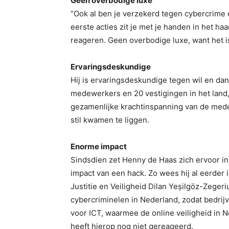
Geen overbodige luxe
“Ook al ben je verzekerd tegen cybercrime en
eerste acties zit je met je handen in het ha
reageren. Geen overbodige luxe, want het is
Ervaringsdeskundige
Hij is ervaringsdeskundige tegen wil en dan
medewerkers en 20 vestigingen in het land,
gezamenlijke krachtinspanning van de mede
stil kwamen te liggen.
Enorme impact
Sindsdien zet Henny de Haas zich ervoor i
impact van een hack. Zo wees hij al eerde
Justitie en Veiligheid Dilan Yeṣilgöz-Zeger
cybercriminelen in Nederland, zodat bedrijve
voor ICT, waarmee de online veiligheid in 
heeft hierop nog niet gereageerd.