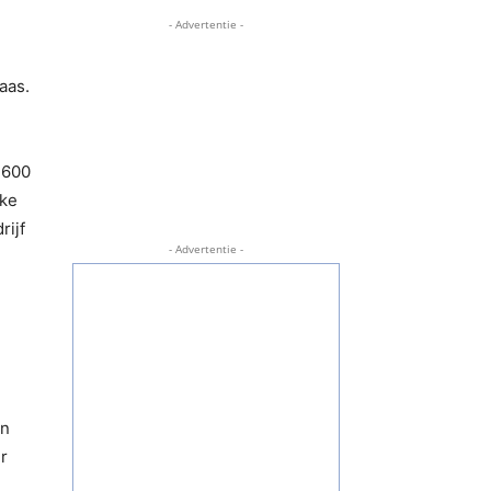
- Advertentie -
aas.
1600
eke
rijf
- Advertentie -
an
r