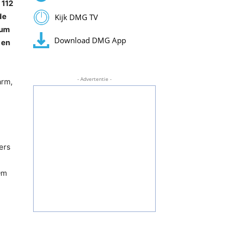
 112
de
Kijk DMG TV
ium
Download DMG App
 en
- Advertentie -
arm,
ers
e
Om