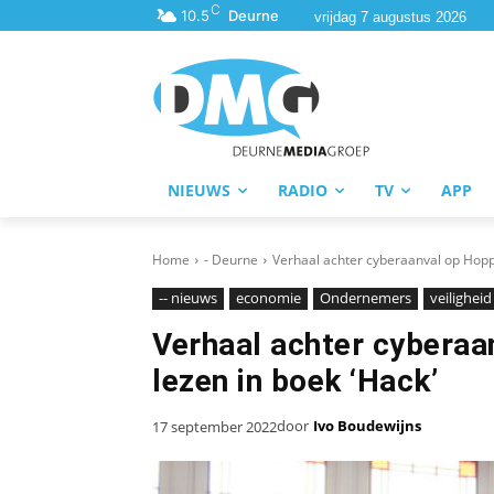
C
10.5
Deurne
vrijdag 7 augustus 2026
NIEUWS
RADIO
TV
APP
Home
- Deurne
Verhaal achter cyberaanval op Hopp
-- nieuws
economie
Ondernemers
veiligheid
Verhaal achter cybera
lezen in boek ‘Hack’
door
Ivo Boudewijns
17 september 2022