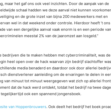
, maar het gaf ons ook veel inzichten. Door de aanpak van de
ereldwijde schaal hadden we deze aanval niet kunnen voorkome
veiliging en de grote inzet van bijna 200 medewerkers met en
rvan wel in dat weekend onder controle. Hierdoor heeft ’t ons
ade van een dergelijke aanval vaak enorm is en een periode van
ercriminelen meestal 2% van de jaaromzet aan losgeld.”
e bedrijven die te maken hebben met cybercriminaliteit, was de
in heel open over de hack waarvan zijn bedrijf slachtoffer wa
chillende media benaderd en daardoor ook door allerlei bedrijv
isch dienstverlener aanleiding om de ervaringen te delen in ee
g van minuut tot minuut weergegeven wat zich op allerlei fron
ent dat de hack werd ontdekt, totdat het bedrijf na twee dag
tegelijkertijd ook een spannend jongensboek.
site van Hoppenbrouwers
. Ook deelt het bedrijf het boek proac