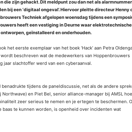
 die zijn gehackt. Dit meldpunt zou dan net als alarmnummer
 bij een ‘digitaal ongeval’. Hiervoor pleitte directeur Henny 
nbrouwers Techniek afgelopen woensdag tijdens een sympos
rouwers heeft een vestiging in Deurne waar elektrotechnische
 ontworpen, geïnstalleerd en onderhouden.
ook het eerste exemplaar van het boek ‘Hack’ aan Petra Oldeng
rin wordt beschreven wat de medewerkers van Hoppenbrouwers
g jaar slachtoffer werd van een cyberaanval.
benadrukte tijdens de paneldiscussie, net als de andere sprek
j Northwave) en Piet Bel, senior alliance-manager bij AMSL ho
iminaliteit zeer serieus te nemen en je ertegen te beschermen. 
 baas te kunnen worden, is openheid over incidenten wat