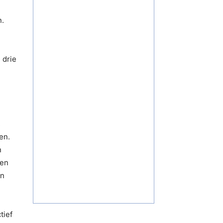
n.
 drie
s
en.
n
ten
en
tief