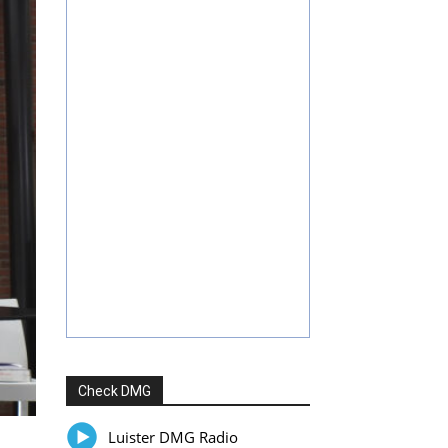
Check DMG
Luister DMG Radio