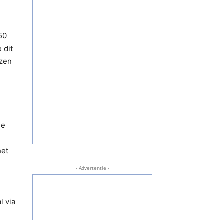
50
 dit
ozen
de
t
het
- Advertentie -
l via