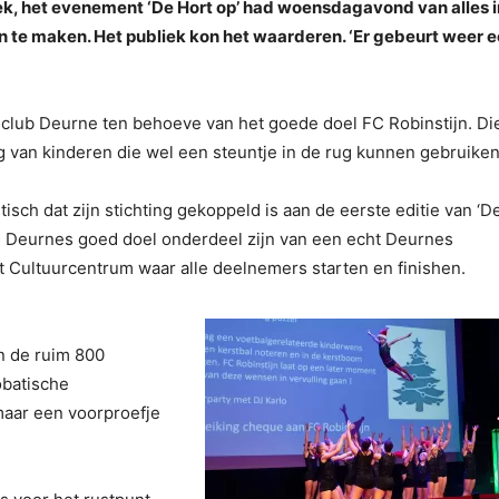
iek, het evenement ‘De Hort op’ had woensdagavond van alles i
 te maken. Het publiek kon het waarderen. ‘Er gebeurt weer 
sclub Deurne ten behoeve van het goede doel FC Robinstijn. Di
g van kinderen die wel een steuntje in de rug kunnen gebruiken
tisch dat zijn stichting gekoppeld is aan de eerste editie van ‘D
als Deurnes goed doel onderdeel zijn van een echt Deurnes
et Cultuurcentrum waar alle deelnemers starten en finishen.
n de ruim 800
obatische
maar een voorproefje