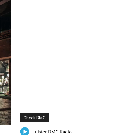
Check DMG
Luister DMG Radio