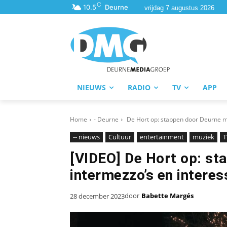
C
10.5
Deurne
vrijdag 7 augustus 2026
NIEUWS
RADIO
TV
APP
Home
- Deurne
De Hort op: stappen door Deurne me
-- nieuws
Cultuur
entertainment
muziek
T
[VIDEO] De Hort op: st
intermezzo’s en interess
door
Babette Margés
28 december 2023