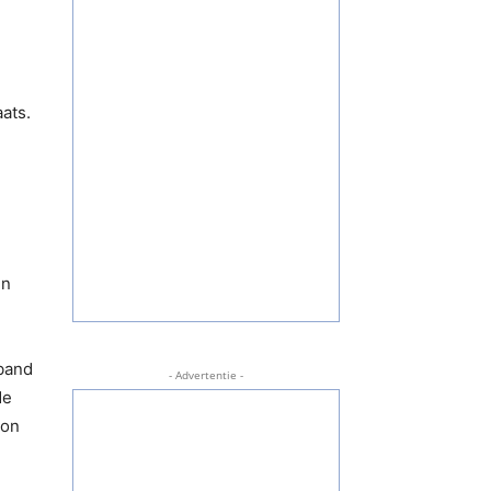
ats.
en
band
- Advertentie -
de
ion