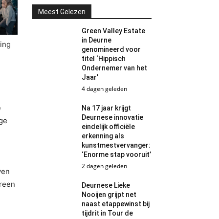
Meest Gelezen
Green Valley Estate
in Deurne
ing
genomineerd voor
titel ‘Hippisch
Ondernemer van het
Jaar’
4 dagen geleden
e
Na 17 jaar krijgt
Deurnese innovatie
ge
eindelijk officiële
erkenning als
kunstmestvervanger:
‘Enorme stap vooruit’
2 dagen geleden
ven
ereen
Deurnese Lieke
Nooijen grijpt net
naast etappewinst bij
tijdrit in Tour de