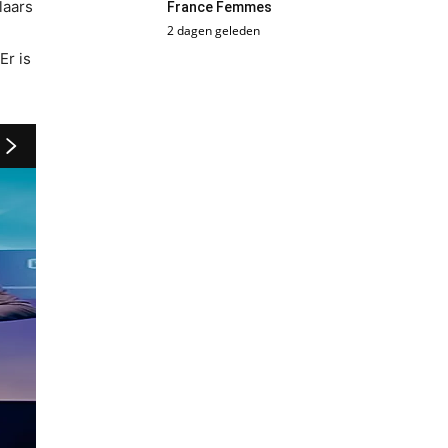
laars
France Femmes
2 dagen geleden
Er is