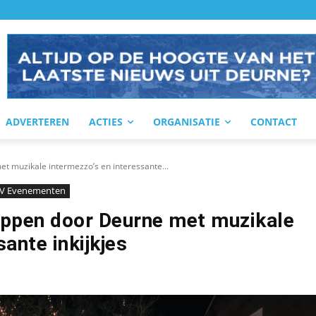
ADVERTEREN
ACTIES
ORGANISATIE
CONTACT
t muzikale intermezzo’s en interessante...
V Evenementen
appen door Deurne met muzikale
ante inkijkjes