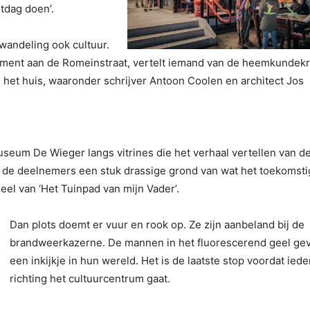
stdag doen’.
wandeling ook cultuur.
ument aan de Romeinstraat, vertelt iemand van de heemkundekr
het huis, waaronder schrijver Antoon Coolen en architect Jos
useum De Wieger langs vitrines die het verhaal vertellen van d
 de deelnemers een stuk drassige grond van wat het toekomsti
l van ‘Het Tuinpad van mijn Vader’.
Dan plots doemt er vuur en rook op. Ze zijn aanbeland bij de
brandweerkazerne. De mannen in het fluorescerend geel ge
een inkijkje in hun wereld. Het is de laatste stop voordat ied
richting het cultuurcentrum gaat.