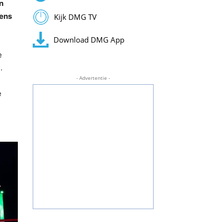
n
eens
Kijk DMG TV
Download DMG App
e
.
- Advertentie -
e