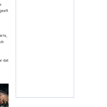
e
geeft
rts,
lub
r dat