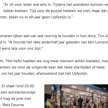
“Er zit voor ieder wat wils in. Tijdens het wandelen kunnen w
lekker kletsen. Tijd voor de puzzel hebben we niet, maar dat 
inter, zeker nu er dit jaar geen IJsfestijn is.”
ren lijken wel van wat reuring te houden in hun dorp. Ton Aa
ed in. “Ik hoorde het idee anderhalf jaar geleden van een Lionsc
 eens iets voor ons zijn’.”
ht. “Het liefst hadden we nog meer mensen willen toelaten, maa
, denken we voor de volgende keer aan twee starttijden of twee
om het jaar houden, afwisselend met het IJsfestijn.
. Er staat rond 20.00
ag een worstenbroodje
t mag de pret niet
n: ‘Wa’s Deurne