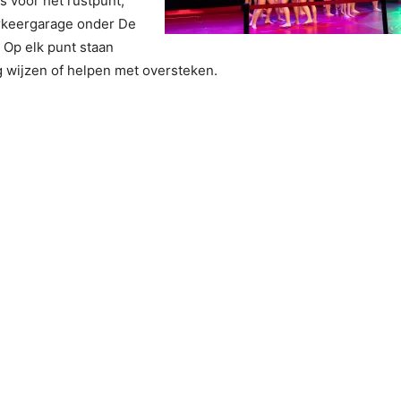
 voor het rustpunt,
arkeergarage onder De
. Op elk punt staan
eg wijzen of helpen met oversteken.