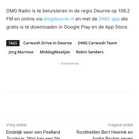
DMG Radio is te beluisteren in de regio Deurne op 106.2
FM en online via
dmgdeurne.nl
en met de
DMG-app
die
gratis is te downloaden in Google Play en de App Store.
Carwash Drive In Deurne
DMG Carwash Team
TAGS
Jorg Marinus
MiddagMaatjes
Robin Senders
- Advertentie -
Vorig artikel
Volgend artikel
Eindelijk weer een Peelland
Rockhelden Bert Heerink en
Truckrun; ‘Wat kan een file
Andre Becker geven