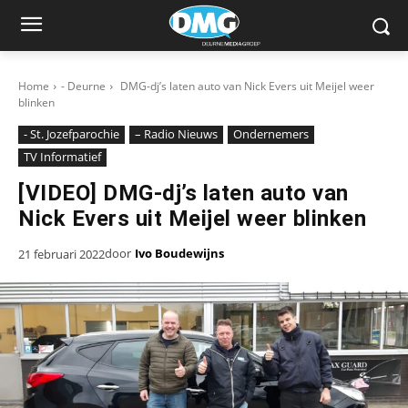
Home
- Deurne
DMG-dj’s laten auto van Nick Evers uit Meijel weer
blinken
- St. Jozefparochie
– Radio Nieuws
Ondernemers
TV Informatief
[VIDEO] DMG-dj’s laten auto van
Nick Evers uit Meijel weer blinken
door
Ivo Boudewijns
21 februari 2022