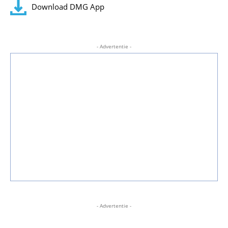
Download DMG App
- Advertentie -
- Advertentie -