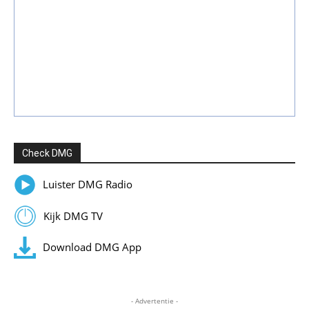
Check DMG
Luister DMG Radio
Kijk DMG TV
Download DMG App
- Advertentie -