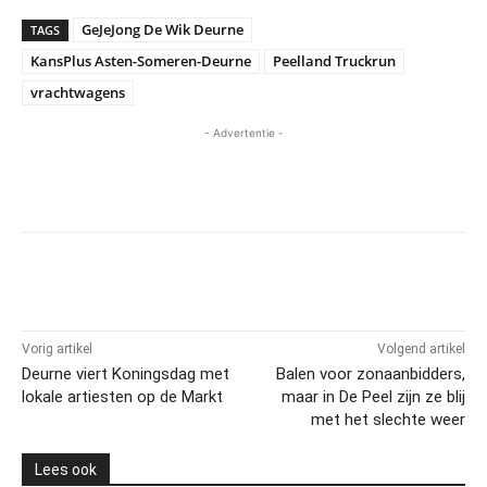
GeJeJong De Wik Deurne
TAGS
KansPlus Asten-Someren-Deurne
Peelland Truckrun
vrachtwagens
- Advertentie -
Vorig artikel
Volgend artikel
Deurne viert Koningsdag met
Balen voor zonaanbidders,
lokale artiesten op de Markt
maar in De Peel zijn ze blij
met het slechte weer
Lees ook