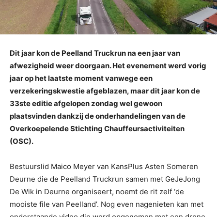
Dit jaar kon de Peelland Truckrun na een jaar van
afwezigheid weer doorgaan. Het evenement werd vorig
jaar op het laatste moment vanwege een
verzekeringskwestie afgeblazen, maar dit jaar kon de
33ste editie afgelopen zondag wel gewoon
plaatsvinden dankzij de onderhandelingen van de
Overkoepelende Stichting Chauffeursactiviteiten
(OSC).
Bestuurslid Maico Meyer van KansPlus Asten Someren
Deurne die de Peelland Truckrun samen met GeJeJong
De Wik in Deurne organiseert, noemt de rit zelf ‘de
mooiste file van Peelland’. Nog even nagenieten kan met
onderstaande video die werd opgenomen met een drone