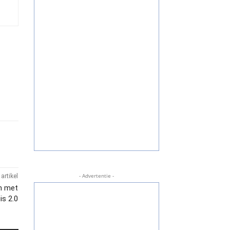
- Advertentie -
artikel
en met
s 2.0