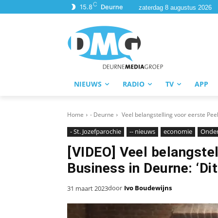
C
15.8
Deurne
zaterdag 8 augustus 2026
NIEUWS
RADIO
TV
APP
Home
- Deurne
Veel belangstelling voor eerste Peel
- St. Jozefparochie
-- nieuws
economie
Onde
[VIDEO] Veel belangstel
Business in Deurne: ‘Di
door
Ivo Boudewijns
31 maart 2023