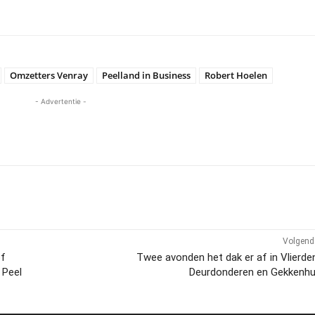
Omzetters Venray
Peelland in Business
Robert Hoelen
- Advertentie -
Volgend 
of
Twee avonden het dak er af in Vlierd
 Peel
Deurdonderen en Gekkenhui