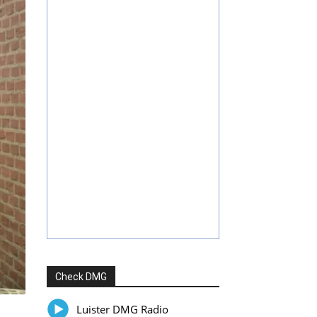
Check DMG
Luister DMG Radio