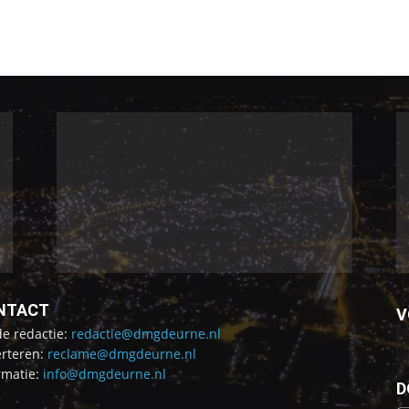
NTACT
V
de redactie:
redactie@dmgdeurne.nl
rteren:
reclame@dmgdeurne.nl
rmatie:
info@dmgdeurne.nl
D