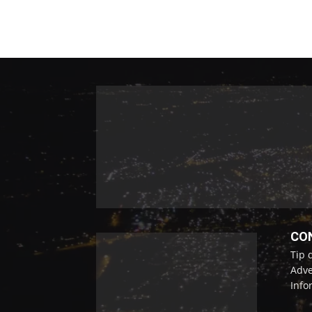
CO
Tip 
Adve
Info