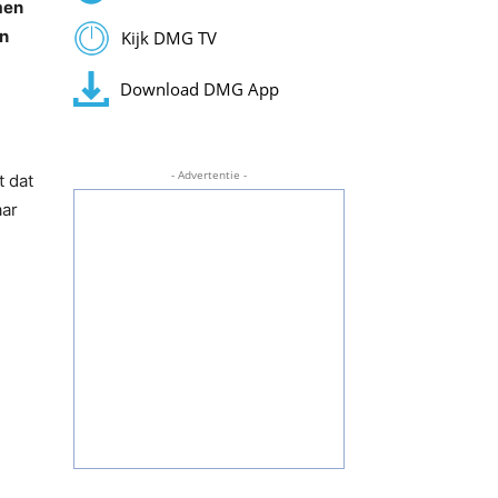
men
an
Kijk DMG TV
Download DMG App
- Advertentie -
t dat
aar