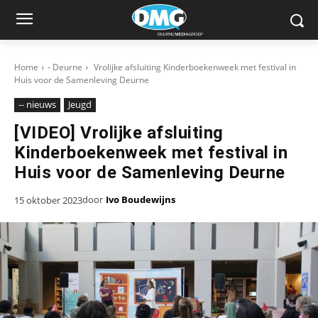
Home
- Deurne
Vrolijke afsluiting Kinderboekenweek met festival in
Huis voor de Samenleving Deurne
-- nieuws
Jeugd
[VIDEO] Vrolijke afsluiting
Kinderboekenweek met festival in
Huis voor de Samenleving Deurne
door
Ivo Boudewijns
15 oktober 2023