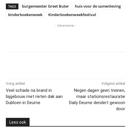
burgemeester Greet Buter
huis voor de samenleving
TAGS
kinderboekenweek
Kinderboekenweekfestival
- Advertentie -
Vorig artikel
Volgend artikel
Veel schade na brand in
Negen dagen geen treinen,
bijgebouw met rieten dak aan
maar stationsrestauratie
Dubloen in Deurne
Daily Deurne dendert gewoon
door
Lees ook