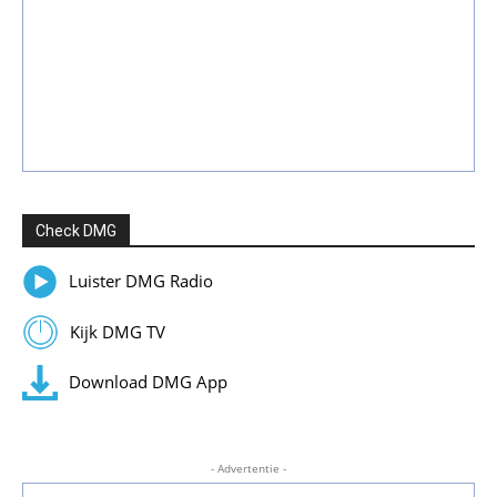
Check DMG
Luister DMG Radio
Kijk DMG TV
Download DMG App
- Advertentie -