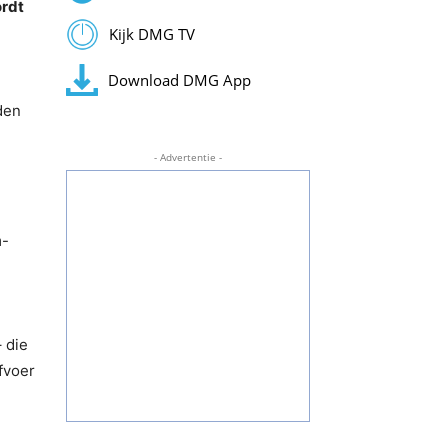
ordt
Kijk DMG TV
Download DMG App
den
- Advertentie -
m-
 die
fvoer