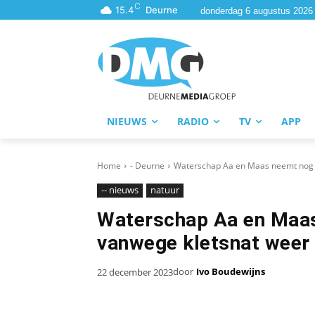
C
15.4
Deurne
donderdag 6 augustus 2026
NIEUWS
RADIO
TV
APP
Home
- Deurne
Waterschap Aa en Maas neemt nog 
-- nieuws
natuur
Waterschap Aa en Maa
vanwege kletsnat weer
door
Ivo Boudewijns
22 december 2023