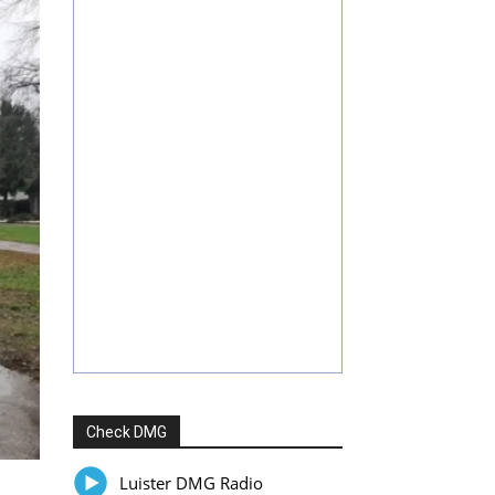
Check DMG
Luister DMG Radio