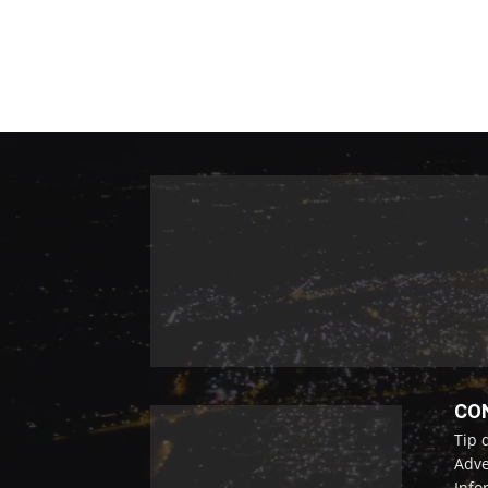
CO
Tip 
Adve
Info