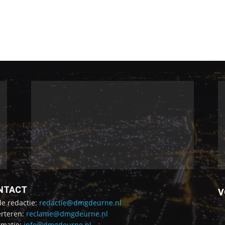
NTACT
V
de redactie:
redactie@dmgdeurne.nl
rteren:
reclame@dmgdeurne.nl
rmatie:
info@dmgdeurne.nl