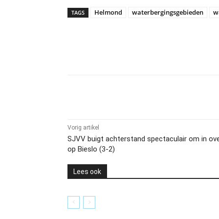
Helmond
waterbergingsgebieden
w
TAGS
Delen
Vorig artikel
SJVV buigt achterstand spectaculair om in ov
op Bieslo (3-2)
Lees ook