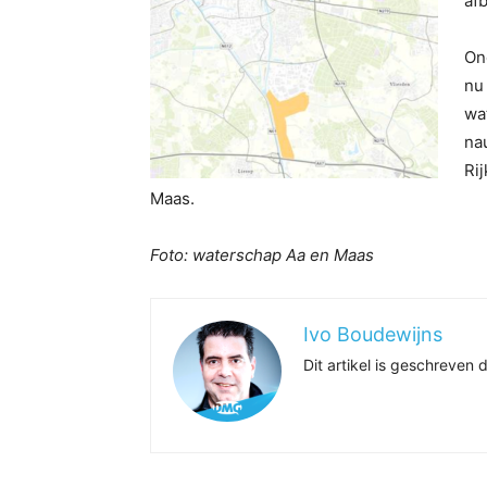
af
On
nu
wa
na
Ri
Maas.
Foto: waterschap Aa en Maas
Ivo Boudewijns
Dit artikel is geschreve