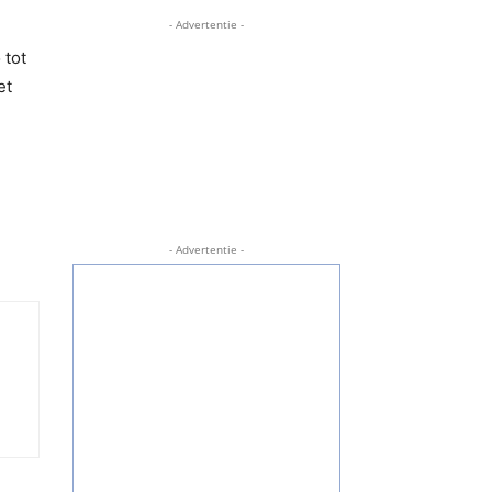
- Advertentie -
 tot
et
- Advertentie -