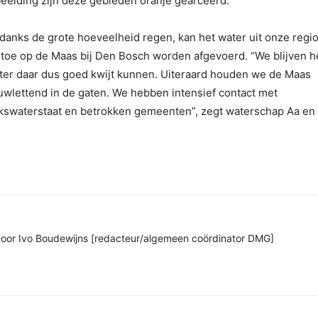
beelding zijn deze gebieden oranje gearceerd.
danks de grote hoeveelheid regen, kan het water uit onze regio
 toe op de Maas bij Den Bosch worden afgevoerd. “We blijven h
ter daar dus goed kwijt kunnen. Uiteraard houden we de Maas
uwlettend in de gaten. We hebben intensief contact met
jkswaterstaat en betrokken gemeenten”, zegt waterschap Aa en
n door Ivo Boudewijns [redacteur/algemeen coördinator DMG]