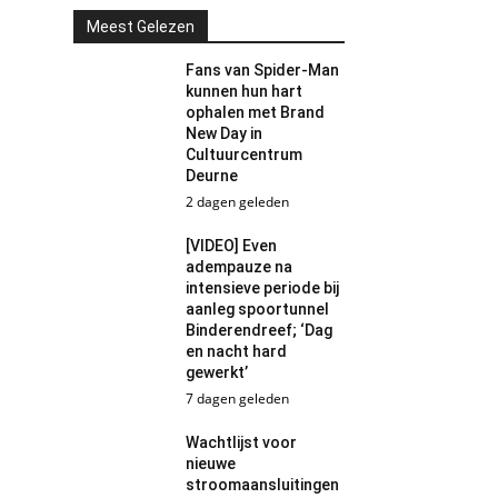
Meest Gelezen
Fans van Spider-Man
kunnen hun hart
ophalen met Brand
New Day in
Cultuurcentrum
Deurne
2 dagen geleden
[VIDEO] Even
adempauze na
intensieve periode bij
aanleg spoortunnel
Binderendreef; ‘Dag
en nacht hard
gewerkt’
7 dagen geleden
Wachtlijst voor
nieuwe
stroomaansluitingen