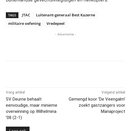
JTAC
Luitenant-generaal Best Kazerne
TAGS
militaire oefening
Vredepeel
- Advertentie -
Vorig artikel
Volgend artikel
SV Deurne behaalt
Gemengd koor ‘De Veengalm’
eenvoudige, maar minieme
zoekt gastzangers voor
overwinning op Wilhelmina
Mariaproject
’08 (2-1)
Lees ook