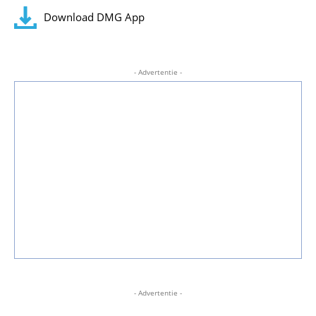
Download DMG App
- Advertentie -
- Advertentie -