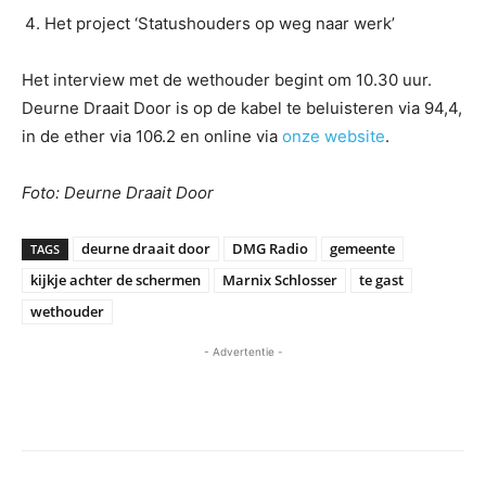
Het project ‘Statushouders op weg naar werk’
Het interview met de wethouder begint om 10.30 uur.
Deurne Draait Door is op de kabel te beluisteren via 94,4,
in de ether via 106.2 en online via
onze website
.
Foto: Deurne Draait Door
deurne draait door
DMG Radio
gemeente
TAGS
kijkje achter de schermen
Marnix Schlosser
te gast
wethouder
- Advertentie -