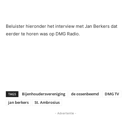
Beluister hieronder het interview met Jan Berkers dat
eerder te horen was op DMG Radio.
Bijenhoudersvereniging
de ossenbeemd
DMG TV
TAGS
jan berkers
St. Ambrosius
- Advertentie -