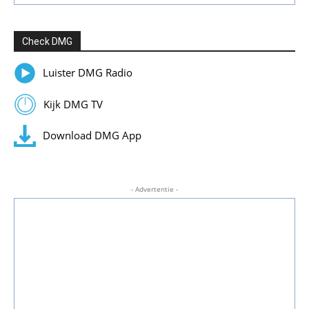
Check DMG
Luister DMG Radio
Kijk DMG TV
Download DMG App
- Advertentie -