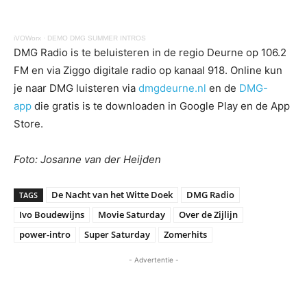
iVOWorx
·
DEMO DMG SUMMER INTROS
DMG Radio is te beluisteren in de regio Deurne op 106.2
FM en via Ziggo digitale radio op kanaal 918. Online kun
je naar DMG luisteren via
dmgdeurne.nl
en de
DMG-
app
die gratis is te downloaden in Google Play en de App
Store.
Foto: Josanne van der Heijden
De Nacht van het Witte Doek
DMG Radio
TAGS
Ivo Boudewijns
Movie Saturday
Over de Zijlijn
power-intro
Super Saturday
Zomerhits
- Advertentie -