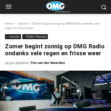
Home
- Deurne
Zomer begint zonnig op DMG Radio ondanks vele
regen en frisse weer
-- nieuws
– Radio Nieuws
Zomer begint zonnig op DMG Radio
ondanks vele regen en frisse weer
door
Tim van der Weerden
20 juni 2024