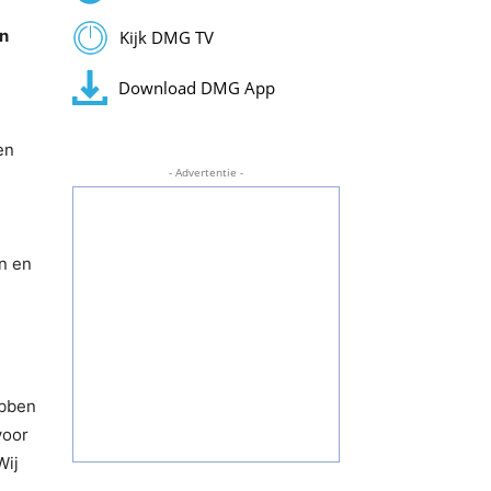
en
Kijk DMG TV
Download DMG App
en
- Advertentie -
n en
ebben
voor
Wij