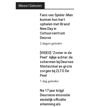
Meest Gelezen
Fans van Spider-Man
kunnen hun hart
ophalen met Brand
New Day in
Cultuurcentrum
Deurne
2 dagen geleden
[VIDEO] ‘Zomer in de
Peel’: kijkje achter de
schermen bij Deurnes
filmfestival en grote
zorgen bij ZLTO De
Peel
1 dag geleden
Na 17 jaar krijgt
Deurnese innovatie
eindelijk officiële
erkenning als