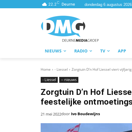
C
22.2
Deurne
donderdag 6 augustus 2026
NIEUWS
RADIO
TV
APP
Home
- Liessel
Zorgtuin D’n Hof Liessel viert vijfja
- Liessel
-- nieuws
Zorgtuin D’n Hof Liessel
feestelijke ontmoeting
door
Ivo Boudewijns
21 mei 2022