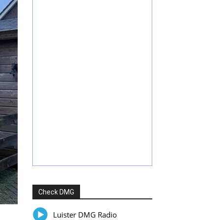
Check DMG
Luister DMG Radio