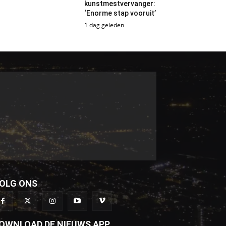
kunstmestvervanger:
‘Enorme stap vooruit’
1 dag geleden
OLG ONS
OWNLOAD DE NIEUWS APP