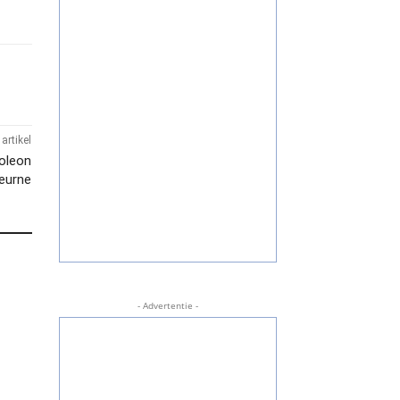
artikel
poleon
eurne
- Advertentie -