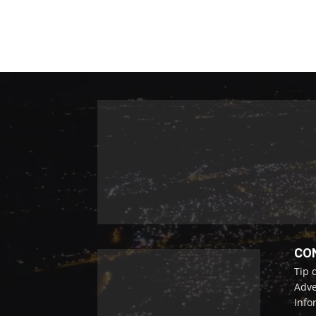
CO
Tip 
Adve
Info