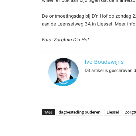
willen er ook aan bijdragen dat de mantelzo
De ontmoetingsdag bij D’n Hof op zondag 22 
aan de Leenselweg 3A in Liessel. Meer info
Foto: Zorgtuin D’n Hof
Ivo Boudewijns
Dit artikel is geschreve
dagbesteding ouderen
Liessel
Zorgt
TAGS