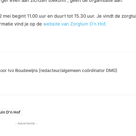
rger even aan zichzelf toekomt”, geeft de organisatie aan.
mei begint 11.00 uur en duurt tot 15.30 uur. Je vindt de zorgtu
rmatie vind je op de
website van Zorgtuin D’n Hof
.
n door Ivo Boudewijns [redacteur/algemeen coördinator DMG]
uin D’n Hof
- Advertentie -