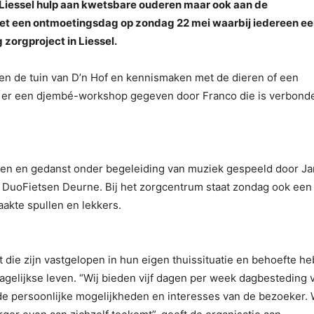
 in Liessel hulp aan kwetsbare ouderen maar ook aan de
et een ontmoetingsdag op zondag 22 mei waarbij iedereen e
 zorgproject in Liessel.
 en de tuin van D’n Hof en kennismaken met de dieren of een
rdt er een djembé-workshop gegeven door Franco die is verbond
gen en gedanst onder begeleiding van muziek gespeeld door Ja
g DuoFietsen Deurne. Bij het zorgcentrum staat zondag ook een
kte spullen en lekkers.
 die zijn vastgelopen in hun eigen thuissituatie en behoefte h
dagelijkse leven. “Wij bieden vijf dagen per week dagbesteding 
e persoonlijke mogelijkheden en interesses van de bezoeker. 