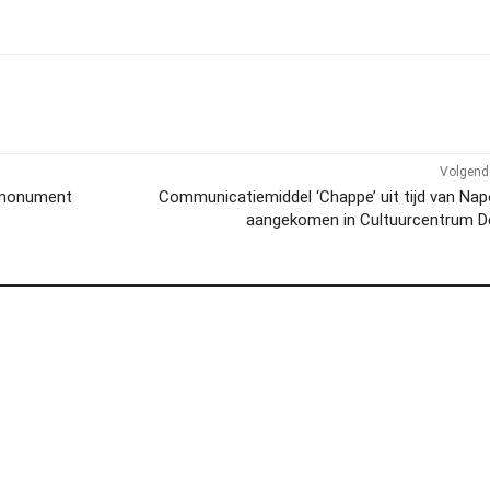
Volgend 
ksmonument
Communicatiemiddel ‘Chappe’ uit tijd van Na
aangekomen in Cultuurcentrum D