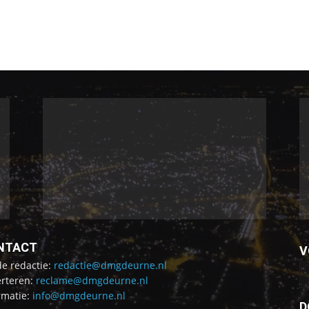
NTACT
V
de redactie:
redactie@dmgdeurne.nl
rteren:
reclame@dmgdeurne.nl
rmatie:
info@dmgdeurne.nl
D