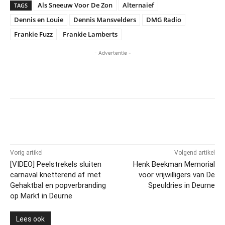
Als Sneeuw Voor De Zon
Alternaief
TAGS
Dennis en Louie
Dennis Mansvelders
DMG Radio
Frankie Fuzz
Frankie Lamberts
- Advertentie -
Vorig artikel
Volgend artikel
[VIDEO] Peelstrekels sluiten
Henk Beekman Memorial
carnaval knetterend af met
voor vrijwilligers van De
Gehaktbal en popverbranding
Speuldries in Deurne
op Markt in Deurne
Lees ook