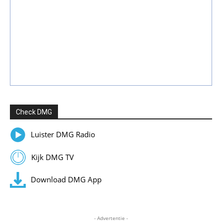
Check DMG
Luister DMG Radio
Kijk DMG TV
Download DMG App
- Advertentie -