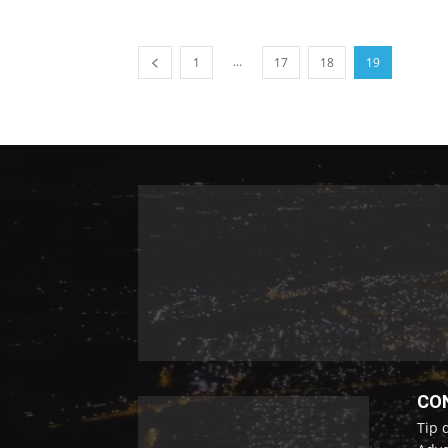
...
1
17
18
19
CO
Tip 