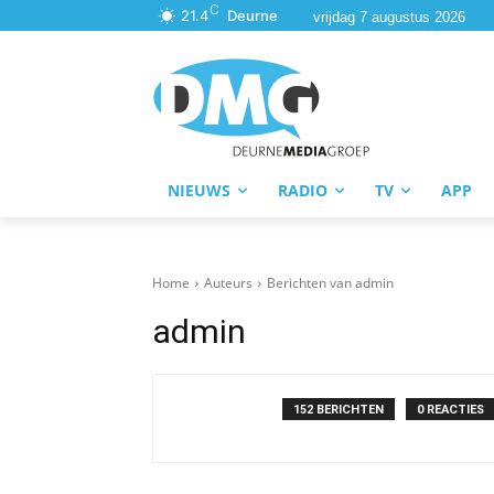
C
21.4
Deurne
vrijdag 7 augustus 2026
NIEUWS
RADIO
TV
APP
Home
Auteurs
Berichten van admin
admin
152 BERICHTEN
0 REACTIES