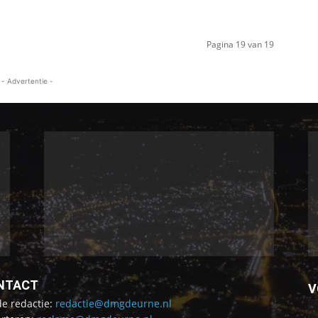
Pagina 19 van 19
- Advertentie -
NTACT
V
de redactie:
redactie@dmgdeurne.nl