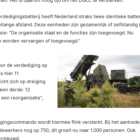
men. Het is daarom hoog tijd om het DGLC te versterken.”
rdedigingsbatterij heeft Nederland straks twee identieke batter
llange afstand. Deze eenheden zijn gezamenlijk of zelfstandig i
sie: “De organisatie staat en de functies zijn toegevoegd. Nu
n worden vervangen of toegevoegd.”
oor de verdediging op
s hier 11
icht zich op dreiging
 een derde: 12
 een reorganisatie”,
ingscommando wordt hiermee flink versterkt. Bij het aantred
dewerkers nog op 750, dit groeit nu naar 1.000 personen. Ook
ernieuwd.