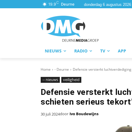
C
19.9
Deurne
donderdag 6 augustus 2026
NIEUWS
RADIO
TV
APP
Home
- Deurne
Defensie versterkt luchtverdediging 
-- nieuws
veiligheid
Defensie versterkt luch
schieten serieus tekort
door
Ivo Boudewijns
30 juli 2024