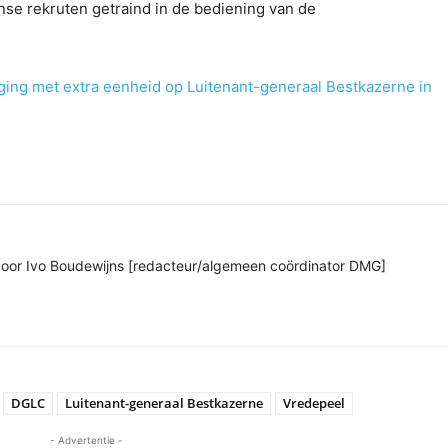
e rekruten getraind in de bediening van de
ging met extra eenheid op Luitenant-generaal Bestkazerne in
n door Ivo Boudewijns [redacteur/algemeen coördinator DMG]
DGLC
Luitenant-generaal Bestkazerne
Vredepeel
- Advertentie -