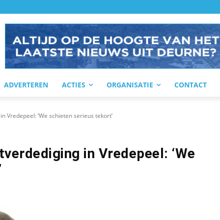
ADVERTEREN
ACTIES
ORGANISATIE
CONTACT
in Vredepeel: ‘We schieten serieus tekort’
tverdediging in Vredepeel: ‘We
’