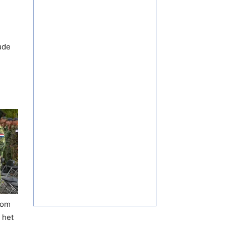
ude
 om
 het