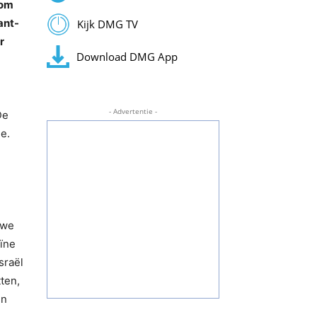
rom
ant-
Kijk DMG TV
r
Download DMG App
- Advertentie -
De
e.
 we
ïne
sraël
ten,
en