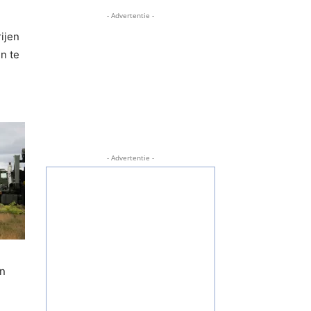
- Advertentie -
ijen
n te
- Advertentie -
en