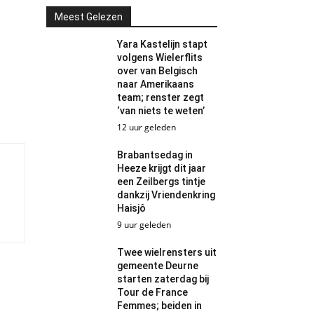
Meest Gelezen
Yara Kastelijn stapt
volgens Wielerflits
over van Belgisch
naar Amerikaans
team; renster zegt
‘van niets te weten’
12 uur geleden
Brabantsedag in
Heeze krijgt dit jaar
een Zeilbergs tintje
dankzij Vriendenkring
Haisjô
9 uur geleden
Twee wielrensters uit
gemeente Deurne
starten zaterdag bij
Tour de France
Femmes; beiden in