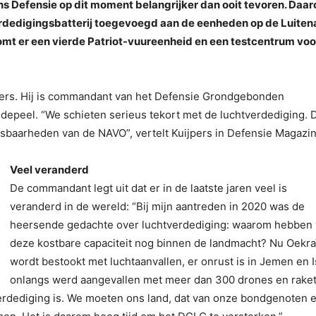
s Defensie op dit moment belangrijker dan ooit tevoren. Daa
rdedigingsbatterij toegevoegd aan de eenheden op de Luiten
omt er een vierde Patriot-vuureenheid en een testcentrum voo
jpers. Hij is commandant van het Defensie Grondgebonden
peel. “We schieten serieus tekort met de luchtverdediging. 
sbaarheden van de NAVO”, vertelt Kuijpers in Defensie Magazin
Veel veranderd
De commandant legt uit dat er in de laatste jaren veel is
veranderd in de wereld: “Bij mijn aantreden in 2020 was de
heersende gedachte over luchtverdediging: waarom hebben
deze kostbare capaciteit nog binnen de landmacht? Nu Oekra
wordt bestookt met luchtaanvallen, er onrust is in Jemen en I
onlangs werd aangevallen met meer dan 300 drones en raket
tverdediging is. We moeten ons land, dat van onze bondgenoten 