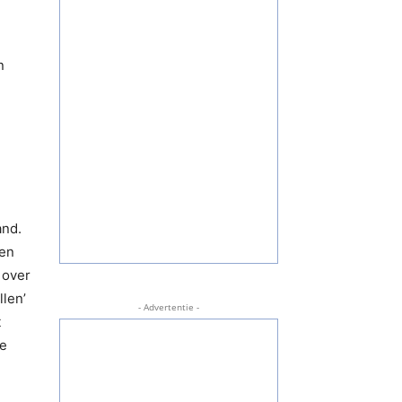
n
and.
 en
 over
llen’
- Advertentie -
t
te