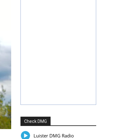
Check DMG
Luister DMG Radio