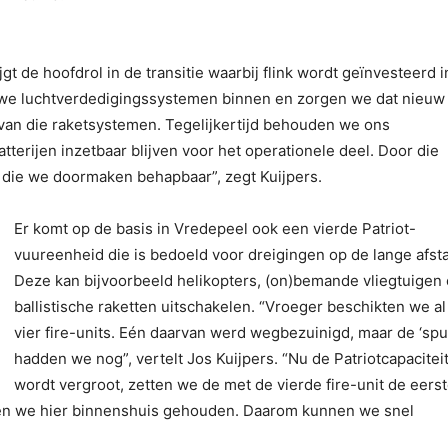
gt de hoofdrol in de transitie waarbij flink wordt geïnvesteerd i
we luchtverdedigingssystemen binnen en zorgen we dat nieuw
an die raketsystemen. Tegelijkertijd behouden we ons
erijen inzetbaar blijven voor het operationele deel. Door die
 die we doormaken behapbaar”, zegt Kuijpers.
Er komt op de basis in Vredepeel ook een vierde Patriot-
vuureenheid die is bedoeld voor dreigingen op de lange afst
Deze kan bijvoorbeeld helikopters, (on)bemande vliegtuigen
ballistische raketten uitschakelen. “Vroeger beschikten we al
vier fire-units. Eén daarvan werd wegbezuinigd, maar de ‘spu
hadden we nog”, vertelt Jos Kuijpers. “Nu de Patriotcapacitei
wordt vergroot, zetten we de met de vierde fire-unit de eers
ben we hier binnenshuis gehouden. Daarom kunnen we snel