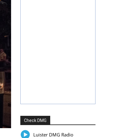
Check DMG
Luister DMG Radio