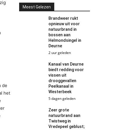
zig
Meest Gelezen
Brandweer rukt
opnieuw uit voor
natuurbrand in
n
bossen aan
Helmondsingel in
Deurne
2 uur geleden
Kanaal van Deurne
biedt redding voor
vissen uit
drooggevallen
n de
Peelkanaal in
Westerbeek
l het
5 dagen geleden
e
ter
Zeer grote
e
natuurbrand aan
Twistweg in
Vredepeel geblust;