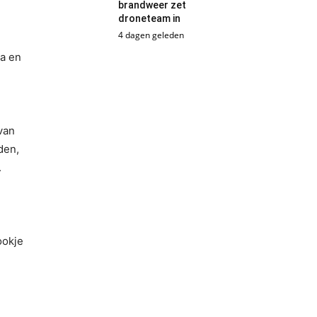
brandweer zet
droneteam in
4 dagen geleden
ya en
van
den,
.
ookje