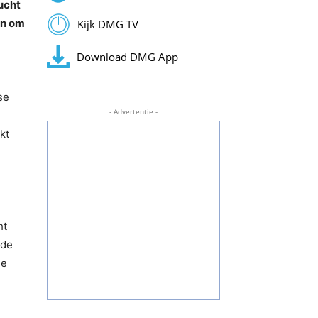
lucht
en om
Kijk DMG TV
Download DMG App
se
- Advertentie -
kt
ht
 de
de