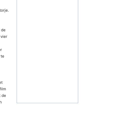
orje.
l de
vier
or
rte
et
film
t de
h