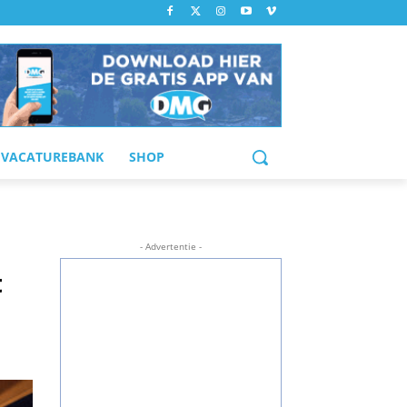
VACATUREBANK
SHOP
- Advertentie -
t