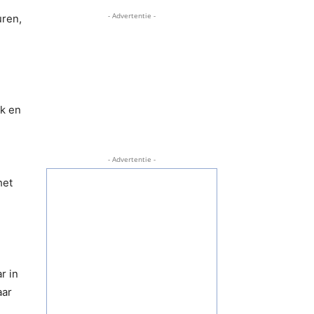
- Advertentie -
uren,
rk en
- Advertentie -
het
r in
aar