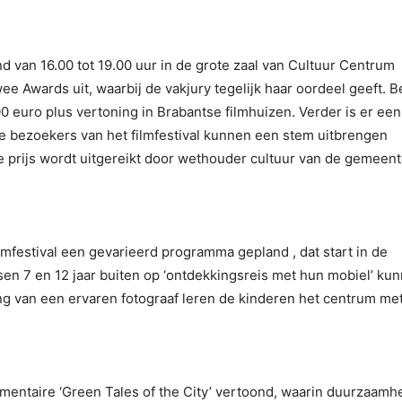
 van 16.00 tot 19.00 uur in de grote zaal van Cultuur Centrum
wee Awards uit, waarbij de vakjury tegelijk haar oordeel geeft. B
0 euro plus vertoning in Brabantse filmhuizen. Verder is er een
le bezoekers van het filmfestival kunnen een stem uitbrengen
prijs wordt uitgereikt door wethouder cultuur van de gemeen
lmfestival een gevarieerd programma gepland , dat start in de
sen 7 en 12 jaar buiten op ‘ontdekkingsreis met hun mobiel’ ku
ng van een ervaren fotograaf leren de kinderen het centrum me
ntaire ‘Green Tales of the City’ vertoond, waarin duurzaamhe