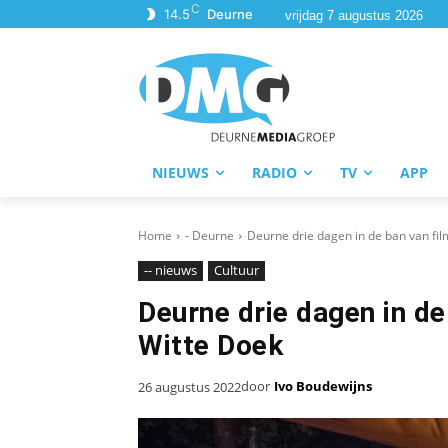
C
14.5
Deurne
vrijdag 7 augustus 2026
NIEUWS
RADIO
TV
APP
Home
- Deurne
Deurne drie dagen in de ban van film
-- nieuws
Cultuur
Deurne drie dagen in de
Witte Doek
door
Ivo Boudewijns
26 augustus 2022