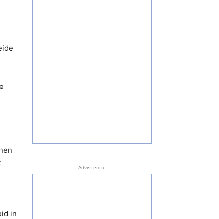
eide
te
nnen
t
- Advertentie -
id in