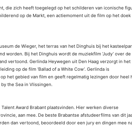
, die zich heeft toegelegd op het schilderen van iconische fig
schilderend op de Markt, een actiemoment uit de film op het doek
useum de Wieger, het terras van het Dinghuis bij het kasteelpa
nd worden. Bij het Dinghuis wordt de muziekfilm ‘Judy’ over de
and vertoond. Gerlinda Heywegen uit Den Haag verzorgt in het
iding op de film ‘Ballad of a White Cow’. Gerlinda is
p het gebied van film en geeft regelmatig lezingen door heel 
 by the Sea in Vlissingen.
m Talent Award Brabant plaatsvinden. Hier werken diverse
rovincie, aan mee. De beste Brabantse afstudeerfilms van dit jaa
rden dan vertoond, beoordeeld door een jury en dingen mee n