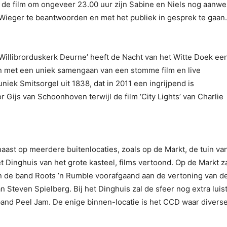
a de film om ongeveer 23.00 uur zijn Sabine en Niels nog aanwe
e Wieger te beantwoorden en met het publiek in gesprek te gaan.
Willibrorduskerk Deurne’ heeft de Nacht van het Witte Doek ee
en met een uniek samengaan van een stomme film en live
niek Smitsorgel uit 1838, dat in 2011 een ingrijpend is
 Gijs van Schoonhoven terwijl de film ‘City Lights’ van Charlie
st op meerdere buitenlocaties, zoals op de Markt, de tuin va
 Dinghuis van het grote kasteel, films vertoond. Op de Markt za
 de band Roots ’n Rumble voorafgaand aan de vertoning van d
an Steven Spielberg. Bij het Dinghuis zal de sfeer nog extra luis
band Peel Jam. De enige binnen-locatie is het CCD waar divers