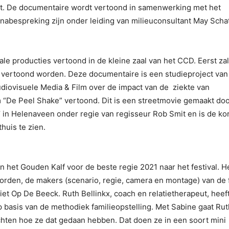
aat. De documentaire wordt vertoond in samenwerking met het
nabespreking zijn onder leiding van milieuconsultant May Schat
e producties vertoond in de kleine zaal van het CCD. Eerst za
 vertoond worden. Deze documentaire is een studieproject van 
diovisuele Media & Film over de impact van de ziekte van
m “De Peel Shake” vertoond. Dit is een streetmovie gemaakt do
’ in Helenaveen onder regie van regisseur Rob Smit en is de ko
huis te zien.
 het Gouden Kalf voor de beste regie 2021 naar het festival. H
orden, de makers (scenario, regie, camera en montage) van de 
iet Op De Beeck. Ruth Bellinkx, coach en relatietherapeut, heef
p basis van de methodiek familieopstelling. Met Sabine gaat Rut
chten hoe ze dat gedaan hebben. Dat doen ze in een soort mini