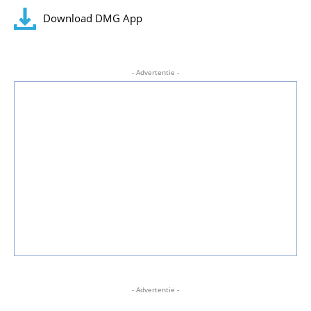
Download DMG App
- Advertentie -
- Advertentie -