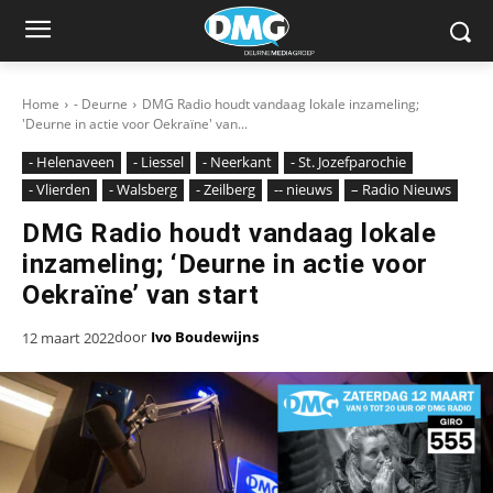
Home
- Deurne
DMG Radio houdt vandaag lokale inzameling;
'Deurne in actie voor Oekraïne' van...
- Helenaveen
- Liessel
- Neerkant
- St. Jozefparochie
- Vlierden
- Walsberg
- Zeilberg
-- nieuws
– Radio Nieuws
DMG Radio houdt vandaag lokale
inzameling; ‘Deurne in actie voor
Oekraïne’ van start
door
Ivo Boudewijns
12 maart 2022