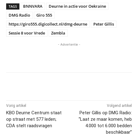
BNNVARA
Deurne in actie voor Oekraïne
TAGS
DMG Radio
Giro 555
https://giro555.digicollect.nl/dmg-deurne
Peter Gillis
Sessie 8 voor Vrede
Zembla
- Advertentie -
Vorig artikel
Volgend artikel
KBO Deurne Centrum staat
Peter Gillis op DMG Radio:
op straat met 577 leden;
“Laat ze maar komen, heb
CDA stelt raadsvragen
4.000 tot 6.000 bedden
beschikbaar”