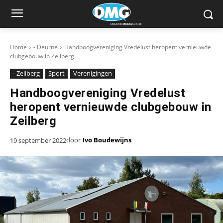
Home
- Deurne
Handboogvereniging Vredelust heropent vernieuwde
clubgebouw in Zeilberg
- Zeilberg
Sport
Verenigingen
Handboogvereniging Vredelust
heropent vernieuwde clubgebouw in
Zeilberg
door
Ivo Boudewijns
19 september 2022