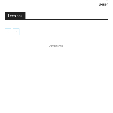
Beijer
Lees ook
- Advertentie -