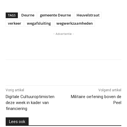
Deurne
gemeente Deurne
Heuvelstraat
TAGS
verkeer
wegafsluiting
wegwerkzaamheden
- Advertentie -
Vorig artikel
Volgend artikel
Digitale Cultuuroptimisten
Militaire oefening boven de
deze week in kader van
Peel
financiering
Lees ook