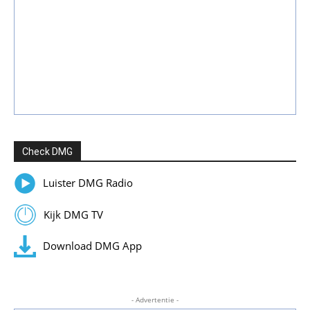
Check DMG
Luister DMG Radio
Kijk DMG TV
Download DMG App
- Advertentie -