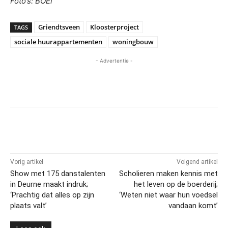
Foto’s: BOEi
Griendtsveen
Kloosterproject
TAGS
sociale huurappartementen
woningbouw
- Advertentie -
Vorig artikel
Volgend artikel
Show met 175 danstalenten
Scholieren maken kennis met
in Deurne maakt indruk;
het leven op de boerderij;
‘Prachtig dat alles op zijn
‘Weten niet waar hun voedsel
plaats valt’
vandaan komt’