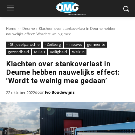
Home
- Deurne
Klachten over stankoverlast in Deurne hebben
nauwelijks effect: ‘Wordt te weinig mee...
- St. Jozefparochie
- Zeilberg
-- nieuws
gemeente
gezondheid
Milieu
veiligheid
Welzijn
Klachten over stankoverlast in
Deurne hebben nauwelijks effect:
‘Wordt te weinig mee gedaan’
door
Ivo Boudewijns
22 oktober 2022