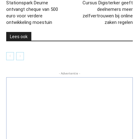
Stationspark Deurne
Cursus Digisterker geeft
ontvangt cheque van 500
deelnemers meer
euro voor verdere
zelfvertrouwen bij online
ontwikkeling moestuin
zaken regelen
Lees ook
- Advertentie -
Foto: Harriefotografie/Dave Hendriks