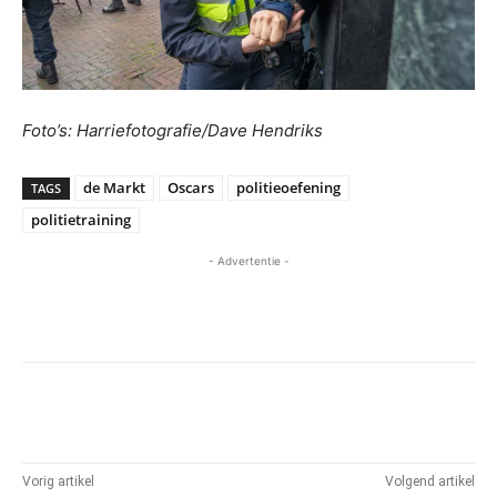
Foto’s: Harriefotografie/Dave Hendriks
de Markt
Oscars
politieoefening
TAGS
politietraining
- Advertentie -
Vorig artikel
Volgend artikel