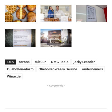
corona
cultuur
DMG Radio
Jacky Leander
TAGS
Oliebollen-alarm
Oliebollenkraam Deurne
ondernemers
Winactie
- Advertentie -