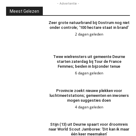
- Advertentie -
Meest Gelezen
Zeer grote natuurbrand bij Oostrum nog niet
onder controle; ‘100 hectare staat in brand’
2 dagen geleden
Twee wielrensters uit gemeente Deurne
starten zaterdag bij Tour de France
Femmes; beiden in bijzonder tenue
6 dagen geleden
Provincie zoekt nieuwe plekken voor
luchtmeetstations; gemeenten en inwoners
mogen suggesties doen
4 dagen geleden
Stijn (13) uit Deurne spaart voor droomreis
naar World Scout Jamboree: ‘Dit kan ik maar
één keer meemaken’