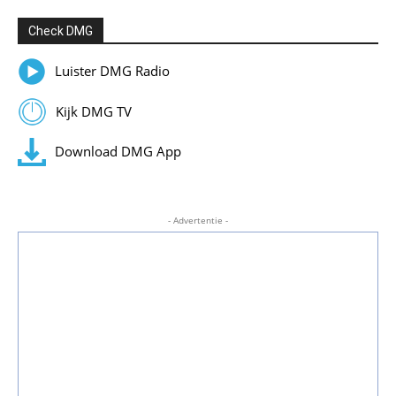
Check DMG
Luister DMG Radio
Kijk DMG TV
Download DMG App
- Advertentie -