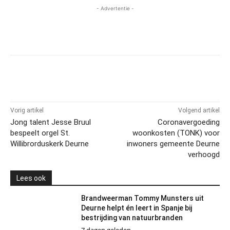
- Advertentie -
Vorig artikel
Volgend artikel
Jong talent Jesse Bruul
Coronavergoeding
bespeelt orgel St.
woonkosten (TONK) voor
Willibrorduskerk Deurne
inwoners gemeente Deurne
verhoogd
Lees ook
Brandweerman Tommy Munsters uit
Deurne helpt én leert in Spanje bij
bestrijding van natuurbranden
7 dagen geleden