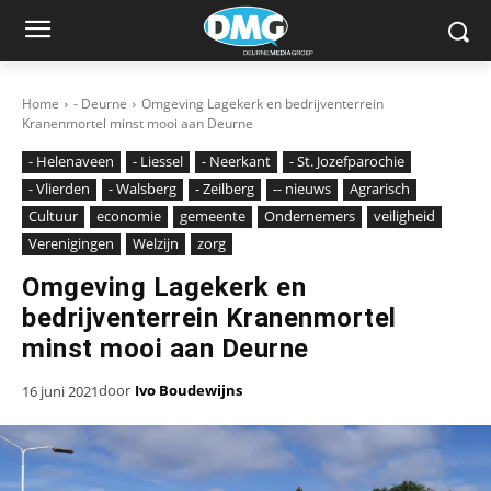
Home
- Deurne
Omgeving Lagekerk en bedrijventerrein
Kranenmortel minst mooi aan Deurne
- Helenaveen
- Liessel
- Neerkant
- St. Jozefparochie
- Vlierden
- Walsberg
- Zeilberg
-- nieuws
Agrarisch
Cultuur
economie
gemeente
Ondernemers
veiligheid
Verenigingen
Welzijn
zorg
Omgeving Lagekerk en
bedrijventerrein Kranenmortel
minst mooi aan Deurne
door
Ivo Boudewijns
16 juni 2021